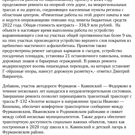
продолжение ремонта на опорной сети дорог, на межрегиональных
трассах и на дорогах, соединяющих населенные пункты региона с
областным центром. «Ремонтные работы на этой дороге начаты в мае
и ведутся опережающими темпами под лимиты бюджетных средств
2022 года. Общая стоимость контракта – 334,9 млн рублей. На
объекте в настоящее время выполнены работы по устройству
выравнивающего слоя на участках общей протяженностью более 9 км,
на этих участках производится устройство верхнего слоя покрытия из
щебеночно-мастичного асфальтобетона. Проектом также
предусмотрены ремонт заездных карманов и съездов, устройство
посадочных площадок, установка 21 остановочного павильона, новых
дорожных знаков и барьерных ограждений. В рамках ремонта
модернизируют восемь пешеходных переходов, на которых установят
Г-образные опоры, нанесут дорожную разметку»,- отметил Дмитрий
Вавринчук.
Добавим, участок автодороги Фурманов – Каминский — Федорково в
течение нескольких лет находился в неудовлетворительном состоянии.
Завершение ремонта позволит перенаправить транзитный транспорт с
трассы Р-132 «Золотое кольцо» в направлении трассы Иваново —
Кинешма, обеспечит комфортное транспортное сообщение между
Фурмановским, Ивановским и Родниковским районами и свяжет
между собой несколько муниципалитетов. Также дорога обеспечит
транспортную доступность социально важных объектов, таких как
построенная в 2020 году школа в п. Каминский и детский лагерь в
Фурмановском районе.