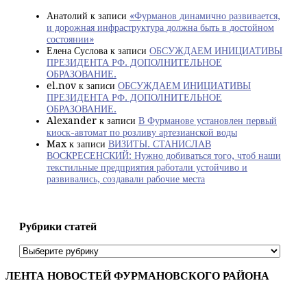
Анатолий
к записи
«Фурманов динамично развивается,
и дорожная инфраструктура должна быть в достойном
состоянии»
Елена Суслова
к записи
ОБСУЖДАЕМ ИНИЦИАТИВЫ
ПРЕЗИДЕНТА РФ. ДОПОЛНИТЕЛЬНОЕ
ОБРАЗОВАНИЕ.
el.nov
к записи
ОБСУЖДАЕМ ИНИЦИАТИВЫ
ПРЕЗИДЕНТА РФ. ДОПОЛНИТЕЛЬНОЕ
ОБРАЗОВАНИЕ.
Alexander
к записи
В Фурманове установлен первый
киоск-автомат по розливу артезианской воды
Max
к записи
ВИЗИТЫ. СТАНИСЛАВ
ВОСКРЕСЕНСКИЙ: Нужно добиваться того, чтоб наши
текстильные предприятия работали устойчиво и
развивались, создавали рабочие места
Рубрики статей
Рубрики
статей
ЛЕНТА НОВОСТЕЙ ФУРМАНОВСКОГО РАЙОНА