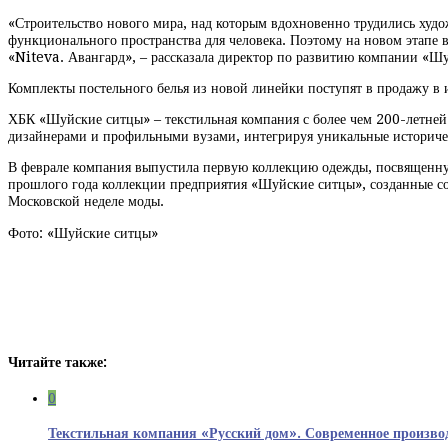
«Строительство нового мира, над которым вдохновенно трудились худо
функционального пространства для человека. Поэтому на новом этапе 
«Niteva. Авангард», – рассказала директор по развитию компании «Ш
Комплекты постельного белья из новой линейки поступят в продажу в 
ХБК «Шуйские ситцы» – текстильная компания с более чем 200-летней
дизайнерами и профильными вузами, интегрируя уникальные историче
В феврале компания выпустила первую коллекцию одежды, посвященную
прошлого года коллекции предприятия «Шуйские ситцы», созданные со
Московской неделе моды.
Фото: «Шуйские ситцы»
Читайте также:
0
Текстильная компания «Русский дом». Современное произво