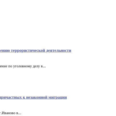
лению террористической деятельности
ние по уголовному делу в...
 причастных к незаконной миграции
.Иваново в...