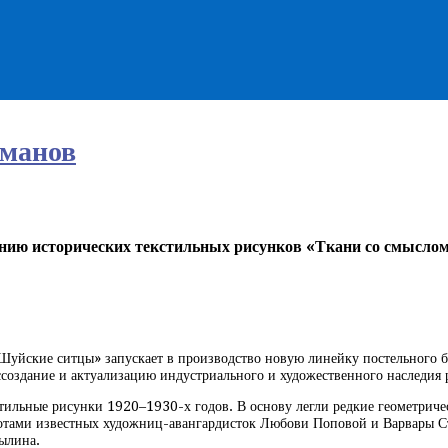
манов
нию исторических текстильных рисунков «Ткани со смыслом
Шуйские ситцы» запускает в производство новую линейку постельного б
ссоздание и актуализацию индустриального и художественного наследия 
ильные рисунки 1920–1930-х годов. В основу легли редкие геометриче
тами известных художниц-авангардисток Любови Поповой и Варвары Ст
ылина.