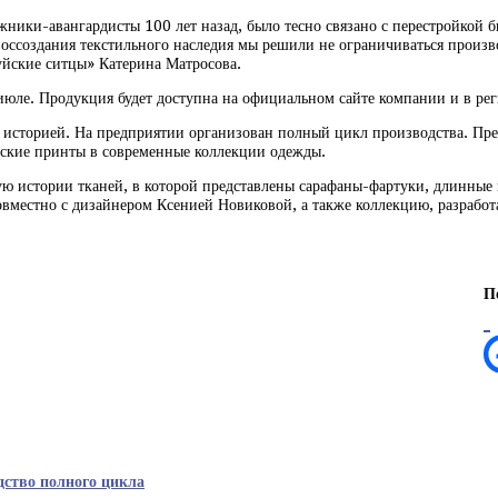
жники-авангардисты 100 лет назад, было тесно связано с перестройкой 
воссоздания текстильного наследия мы решили не ограничиваться произв
уйские ситцы» Катерина Матросова.
июле. Продукция будет доступна на официальном сайте компании и в рег
 историей. На предприятии организован полный цикл производства. Пре
ские принты в современные коллекции одежды.
 истории тканей, в которой представлены сарафаны-фартуки, длинные ю
вместно с дизайнером Ксенией Новиковой, а также коллекцию, разрабо
П
дство полного цикла