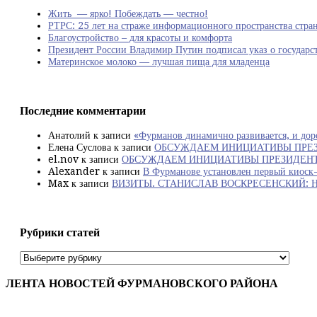
Жить — ярко! Побеждать — честно!
РТРС: 25 лет на страже информационного пространства стра
Благоустройство – для красоты и комфорта
Президент России Владимир Путин подписал указ о государст
Материнское молоко — лучшая пища для младенца
Последние комментарии
Анатолий
к записи
«Фурманов динамично развивается, и дор
Елена Суслова
к записи
ОБСУЖДАЕМ ИНИЦИАТИВЫ ПРЕЗ
el.nov
к записи
ОБСУЖДАЕМ ИНИЦИАТИВЫ ПРЕЗИДЕНТА
Alexander
к записи
В Фурманове установлен первый киоск-
Max
к записи
ВИЗИТЫ. СТАНИСЛАВ ВОСКРЕСЕНСКИЙ: Нужно до
Рубрики статей
Рубрики
статей
ЛЕНТА НОВОСТЕЙ ФУРМАНОВСКОГО РАЙОНА