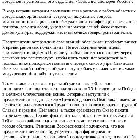
ветеранов и регионального отделения «Союза пенсионеров России».
В ходе встречи ветераны рассказали главе региона о работе областных
ветеранских организаций, затронули актуальные вопросы
медицинского и социального обслуживания, газификации населенных
пунктов, ремонта дорог, укрепления материальной базы сельских
домов культуры, поддержки местных сельхозтоваропроизводителей.
Представители ветеранских организаций обозначили проблему записи
к врачам районных поликлиник. Не все пожилые люди имеют
компьютер с выходом в Интернет, чтобы записаться на прием через
электронную регистратуру, чтобы взять талон непосредственно в
поликлинике приходится занимать очередь с самого утра. Станислав
Воскресенский пообещал обсудить эту проблему с главными врачами
медучреждений и найти пути решения.
Также в ходе встречи ветераны обсудили с главой региона
инициативы по подготовке к празднованию 75-й годовщины Победы
в Великой Отечественной войне. Ветераны выступили с
предложением создать аллею «Трудовая доблесть Иваново» с именами
Героев Социалистического Труда и полных кавалеров ордена Трудовой
Славы в парке им. Степанова, а также организовать Сквер памяти
возле мемориала Героям фронта и тыла в областном центре. Жители
Тейковского района подняли вопрос о ремонте установленного в
городе обелиска. Станислав Воскресенский подчеркнул, что все
предложения ветеранов будут учтены при формировании
регионального плана мероприятий по подготовке к празднованию 75-