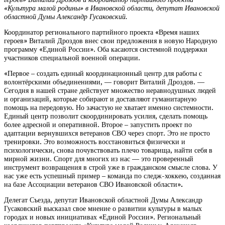
«Культура малой родины» в Ивановской области, депутат Ивановской
областной Думы Александр Гусаковский.
Координатор регионального партийного проекта «Время наших
героев» Виталий Дроздов внес свои предложения в новую Народную
программу «Единой России». Оба касаются системной поддержки
участников специальной военной операции.
«Первое – создать единый координационный центр для работы с
волонтёрскими объединениями, — говорит Виталий Дроздов. —
Сегодня в нашей стране действует множество неравнодушных людей
и организаций, которые собирают и доставляют гуманитарную
помощь на передовую. Но зачастую не хватает именно системности.
Единый центр позволит скоординировать усилия, сделать помощь
более адресной и оперативной. Второе – запустить проект по
адаптации вернувшихся ветеранов СВО через спорт. Это не просто
тренировки. Это возможность восстановиться физически и
психологически, снова почувствовать плечо товарища, найти себя в
мирной жизни. Спорт для многих из нас — это проверенный
инструмент возвращения в строй уже в гражданском смысле слова. У
нас уже есть успешный пример – команда по следж-хоккею, созданная
на базе Ассоциации ветеранов СВО Ивановской области»
.
Делегат Съезда, депутат Ивановской областной Думы Александр
Гусаковский высказал свое мнение о развитии культуры в малых
городах и новых инициативах «Единой России». Региональный