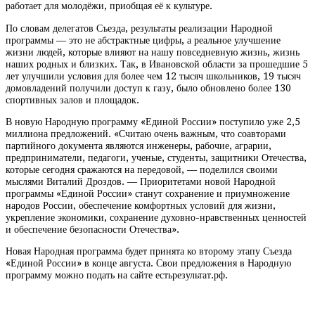
работает для молодёжи, приобщая её к культуре.
По словам делегатов Съезда, результаты реализации Народной
программы — это не абстрактные цифры, а реальное улучшение
жизни людей, которые влияют на нашу повседневную жизнь, жизнь
наших родных и близких. Так, в Ивановской области за прошедшие 5
лет улучшили условия для более чем 12 тысяч школьников, 19 тысяч
домовладений получили доступ к газу, было обновлено более 130
спортивных залов и площадок.
В новую Народную программу «Единой России» поступило уже 2,5
миллиона предложений. «Считаю очень важным, что соавторами
партийного документа являются инженеры, рабочие, аграрии,
предприниматели, педагоги, ученые, студенты, защитники Отечества,
которые сегодня сражаются на передовой, — поделился своими
мыслями Виталий Дроздов. — Приоритетами новой Народной
программы «Единой России» станут сохранение и приумножение
народов России, обеспечение комфортных условий для жизни,
укрепление экономики, сохранение духовно-нравственных ценностей
и обеспечение безопасности Отечества».
Новая Народная программа будет принята ко второму этапу Съезда
«Единой России» в конце августа. Свои предложения в Народную
программу можно подать на сайте естьрезультат.рф.