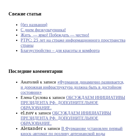
Свежие статьи
(без названия)
С днем физкультурника!
Жить — ярко! Побеждать — честно!
РТРС: 25 лет на страже информационного пространства
страны
Благоустройство – для красоты и комфорта
Последние комментарии
Анатолий
к записи
«Фурманов динамично развивается,
и дорожная инфраструктура должна быть в достойном
состоянии»
Елена Суслова
к записи
ОБСУЖДАЕМ ИНИЦИАТИВЫ
ПРЕЗИДЕНТА РФ. ДОПОЛНИТЕЛЬНОЕ
ОБРАЗОВАНИЕ.
el.nov
к записи
ОБСУЖДАЕМ ИНИЦИАТИВЫ
ПРЕЗИДЕНТА РФ. ДОПОЛНИТЕЛЬНОЕ
ОБРАЗОВАНИЕ.
Alexander
к записи
В Фурманове установлен первый
киоск-автомат по розливу артезианской воды