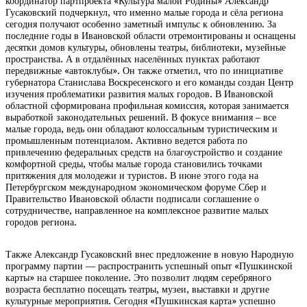
координатор партпроекта «Культура малой Родины» Александр
Гусаковский
подчеркнул, что именно малые города и сёла региона
сегодня получают особенно заметный импульс к обновлению. За
последние годы в Ивановской области отремонтированы и оснащены
десятки домов культуры, обновлены театры, библиотеки, музейные
пространства. А в отдалённых населённых пунктах работают
передвижные «автоклубы». Он также отметил, что по инициативе
губернатора Станислава Воскресенского и его команды создан Центр
изучения проблематики развития малых городов. В Ивановской
областной сформирована профильная комиссия, которая занимается
выработкой законодательных решений. В фокусе внимания – все
малые города, ведь они обладают колоссальным туристическим и
промышленным потенциалом. Активно ведется работа по
привлечению федеральных средств на благоустройство и создание
комфортной среды, чтобы малые города становились точками
притяжения для молодежи и туристов. В июне этого года на
Петербургском международном экономическом форуме Сбер и
Правительство Ивановской области подписали соглашение о
сотрудничестве, направленное на комплексное развитие малых
городов региона.
Также Александр Гусаковский внес предложение в новую Народную
программу партии — распространить успешный опыт «Пушкинской
карты» на старшее поколение. Это позволит людям серебряного
возраста бесплатно посещать театры, музеи, выставки и другие
культурные мероприятия. Сегодня «Пушкинская карта» успешно