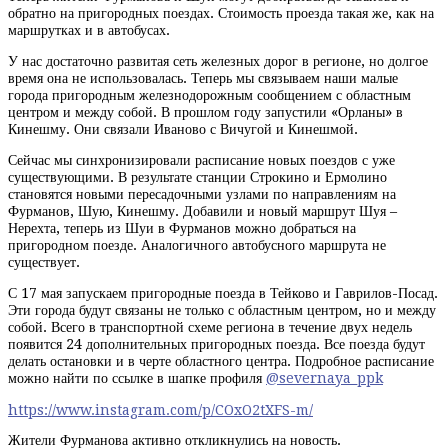
обратно на пригородных поездах. Стоимость проезда такая же, как на
маршрутках и в автобусах.
У нас достаточно развитая сеть железных дорог в регионе, но долгое
время она не использовалась. Теперь мы связываем наши малые
города пригородным железнодорожным сообщением с областным
центром и между собой. В прошлом году запустили «Орланы» в
Кинешму. Они связали Иваново с Вичугой и Кинешмой.
Сейчас мы синхронизировали расписание новых поездов с уже
существующими. В результате станции Строкино и Ермолино
становятся новыми пересадочными узлами по направлениям на
Фурманов, Шую, Кинешму. Добавили и новый маршрут Шуя –
Нерехта, теперь из Шуи в Фурманов можно добраться на
пригородном поезде. Аналогичного автобусного маршрута не
существует.
С 17 мая запускаем пригородные поезда в Тейково и Гаврилов-Посад.
Эти города будут связаны не только с областным центром, но и между
собой. Всего в транспортной схеме региона в течение двух недель
появится 24 дополнительных пригородных поезда. Все поезда будут
делать остановки и в черте областного центра. Подробное расписание
можно найти по ссылке в шапке профиля
@severnaya_ppk
https://www.instagram.com/p/COxO2tXFS-m/
Жители Фурманова активно откликнулись на новость.