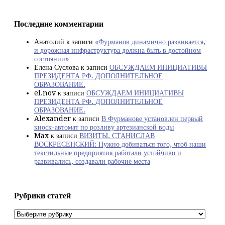
Последние комментарии
Анатолий
к записи
«Фурманов динамично развивается,
и дорожная инфраструктура должна быть в достойном
состоянии»
Елена Суслова
к записи
ОБСУЖДАЕМ ИНИЦИАТИВЫ
ПРЕЗИДЕНТА РФ. ДОПОЛНИТЕЛЬНОЕ
ОБРАЗОВАНИЕ.
el.nov
к записи
ОБСУЖДАЕМ ИНИЦИАТИВЫ
ПРЕЗИДЕНТА РФ. ДОПОЛНИТЕЛЬНОЕ
ОБРАЗОВАНИЕ.
Alexander
к записи
В Фурманове установлен первый
киоск-автомат по розливу артезианской воды
Max
к записи
ВИЗИТЫ. СТАНИСЛАВ
ВОСКРЕСЕНСКИЙ: Нужно добиваться того, чтоб наши
текстильные предприятия работали устойчиво и
развивались, создавали рабочие места
Рубрики статей
Рубрики
статей