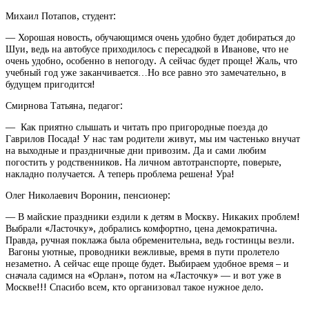
Михаил Потапов, студент:
— Хорошая новость, обучающимся очень удобно будет добираться до
Шуи, ведь на автобусе приходилось с пересадкой в Иванове, что не
очень удобно, особенно в непогоду. А сейчас будет проще! Жаль, что
учебный год уже заканчивается…Но все равно это замечательно, в
будущем пригодится!
Смирнова Татьяна, педагог:
— Как приятно слышать и читать про пригородные поезда до
Гаврилов Посада! У нас там родители живут, мы им частенько внучат
на выходные и праздничные дни привозим. Да и сами любим
погостить у родственников. На личном автотранспорте, поверьте,
накладно получается. А теперь проблема решена! Ура!
Олег Николаевич Воронин, пенсионер:
— В майские праздники ездили к детям в Москву. Никаких проблем!
Выбрали «Ласточку», добрались комфортно, цена демократична.
Правда, ручная поклажа была обременительна, ведь гостинцы везли.
Вагоны уютные, проводники вежливые, время в пути пролетело
незаметно. А сейчас еще проще будет. Выбираем удобное время – и
сначала садимся на «Орлан», потом на «Ласточку» — и вот уже в
Москве!!! Спасибо всем, кто организовал такое нужное дело.