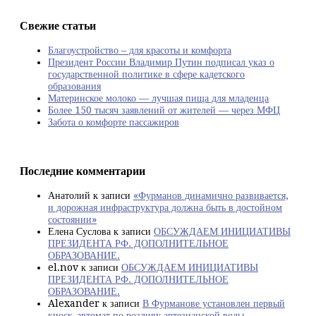
Свежие статьи
Благоустройство – для красоты и комфорта
Президент России Владимир Путин подписал указ о
государственной политике в сфере кадетского
образования
Материнское молоко — лучшая пища для младенца
Более 150 тысяч заявлений от жителей — через МФЦ
Забота о комфорте пассажиров
Последние комментарии
Анатолий
к записи
«Фурманов динамично развивается,
и дорожная инфраструктура должна быть в достойном
состоянии»
Елена Суслова
к записи
ОБСУЖДАЕМ ИНИЦИАТИВЫ
ПРЕЗИДЕНТА РФ. ДОПОЛНИТЕЛЬНОЕ
ОБРАЗОВАНИЕ.
el.nov
к записи
ОБСУЖДАЕМ ИНИЦИАТИВЫ
ПРЕЗИДЕНТА РФ. ДОПОЛНИТЕЛЬНОЕ
ОБРАЗОВАНИЕ.
Alexander
к записи
В Фурманове установлен первый
киоск-автомат по розливу артезианской воды