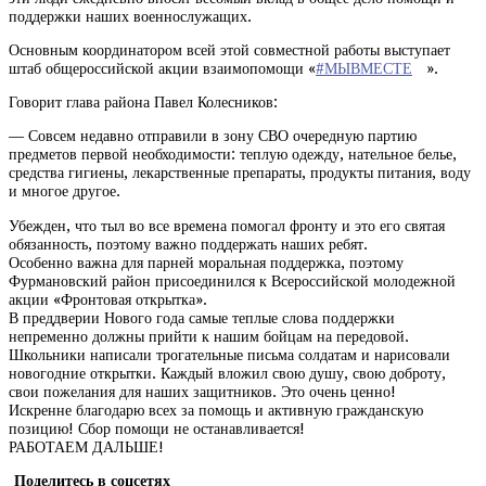
поддержки наших военнослужащих.
Основным координатором всей этой совместной работы выступает
штаб общероссийской акции взаимопомощи «
#МЫВМЕСТЕ
».
Говорит глава района Павел Колесников:
— Совсем недавно отправили в зону СВО очередную партию
предметов первой необходимости: теплую одежду, нательное белье,
средства гигиены, лекарственные препараты, продукты питания, воду
и многое другое.
Убежден, что тыл во все времена помогал фронту и это его святая
обязанность, поэтому важно поддержать наших ребят.
Особенно важна для парней моральная поддержка, поэтому
Фурмановский район присоединился к Всероссийской молодежной
акции «Фронтовая открытка».
В преддверии Нового года самые теплые слова поддержки
непременно должны прийти к нашим бойцам на передовой.
Школьники написали трогательные письма солдатам и нарисовали
новогодние открытки. Каждый вложил свою душу, свою доброту,
свои пожелания для наших защитников. Это очень ценно!
Искренне благодарю всех за помощь и активную гражданскую
позицию! Сбор помощи не останавливается!
РАБОТАЕМ ДАЛЬШЕ!
Поделитесь в соцсетях