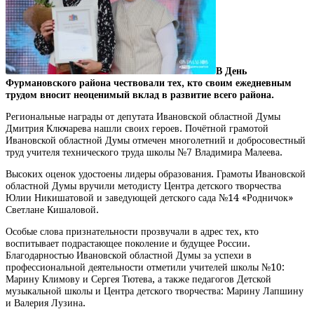
В День
Фурмановского района чествовали тех, кто своим ежедневным
трудом вносит неоценимый вклад в развитие всего района.
Региональные награды от депутата Ивановской областной Думы
Дмитрия Ключарева нашли своих героев. Почётной грамотой
Ивановской областной Думы отмечен многолетний и добросовестный
труд учителя технического труда школы №7 Владимира Малеева.
Высоких оценок удостоены лидеры образования. Грамоты Ивановской
областной Думы вручили методисту Центра детского творчества
Юлии Никишатовой и заведующей детского сада №14 «Родничок»
Светлане Кишаловой.
Особые слова признательности прозвучали в адрес тех, кто
воспитывает подрастающее поколение и будущее России.
Благодарностью Ивановской областной Думы за успехи в
профессиональной деятельности отметили учителей школы №10:
Марину Климову и Сергея Тютева, а также педагогов Детской
музыкальной школы и Центра детского творчества: Марину Лапшину
и Валерия Лузина.