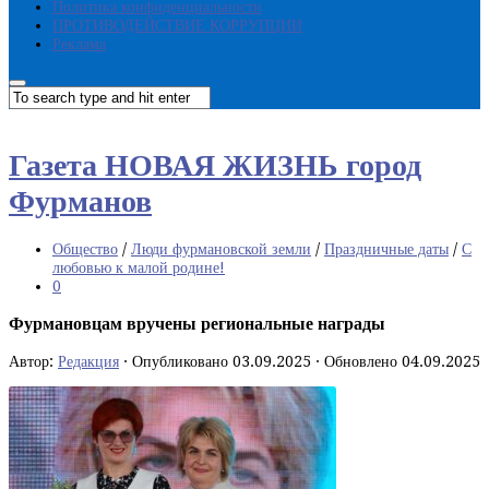
Политика конфиденциальности
ПРОТИВОДЕЙСТВИЕ КОРРУПЦИИ
Реклама
Газета НОВАЯ ЖИЗНЬ город
Фурманов
Общество
/
Люди фурмановской земли
/
Праздничные даты
/
С
любовью к малой родине!
0
Фурмановцам вручены региональные награды
Автор:
Редакция
· Опубликовано
03.09.2025
· Обновлено
04.09.2025