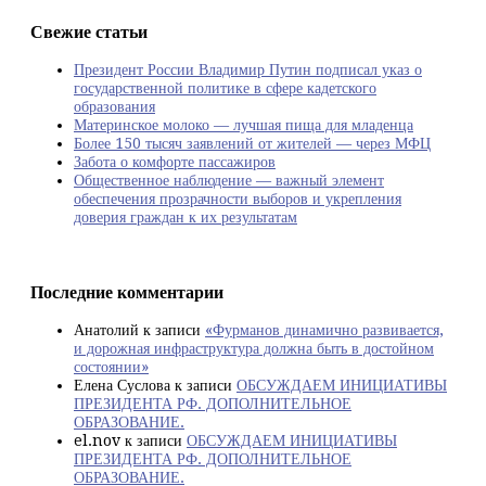
Свежие статьи
Президент России Владимир Путин подписал указ о
государственной политике в сфере кадетского
образования
Материнское молоко — лучшая пища для младенца
Более 150 тысяч заявлений от жителей — через МФЦ
Забота о комфорте пассажиров
Общественное наблюдение — важный элемент
обеспечения прозрачности выборов и укрепления
доверия граждан к их результатам
Последние комментарии
Анатолий
к записи
«Фурманов динамично развивается,
и дорожная инфраструктура должна быть в достойном
состоянии»
Елена Суслова
к записи
ОБСУЖДАЕМ ИНИЦИАТИВЫ
ПРЕЗИДЕНТА РФ. ДОПОЛНИТЕЛЬНОЕ
ОБРАЗОВАНИЕ.
el.nov
к записи
ОБСУЖДАЕМ ИНИЦИАТИВЫ
ПРЕЗИДЕНТА РФ. ДОПОЛНИТЕЛЬНОЕ
ОБРАЗОВАНИЕ.