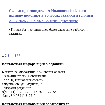
Сельхозпроизводителям Ивановской области
активно помогают в вопросах техники и топлива
29.07.2026
29.07.2026
Светлана Привезенцева
«Тут как бы и кондиционер более адекватно работает и
сиденье...
Навигация
1
2
3
…
377
→
по
Контактная информация о редакции
записям
Бюджетное учреждение Ивановской области
"Редакция газеты 'Новая жизнь'"
155520, Ивановская область
г.Фурманов, ул. Студнева, 2.
Телефоны редакции:
8(49341) 2-22-32, 2-16-97, 2-27-54
Факс: 8(49341) 2-27-54
Контактная информация об учредителе