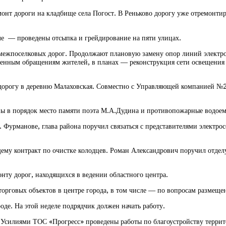
онт дороги на кладбище села Погост. В Реньково дорогу уже отремонтиро
ле — проведены отсыпка и грейдирование на пяти улицах.
межпоселковых дорог. Продолжают плановую замену опор линий электропе
ленным обращениям жителей, в планах — реконструкция сети освещения
дорогу в деревню Малаховская. Совместно с Управляющей компанией №2
ны в порядок место памяти поэта М.А.Дудина и противопожарные водое
. Фурманове, глава района поручил связаться с представителями электро
ему контракт по очистке колодцев. Роман Александрович поручил отде
нту дорог, находящихся в ведении областного центра.
торговых объектов в центре города, в том числе — по вопросам размещ
оде. На этой неделе подрядчик должен начать работу.
силиями ТОС «Прогресс» проведены работы по благоустройству террито