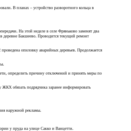
вали. В планах – устройство разворотного кольца в
редачи. На этой неделе в селе Фряньково заменят два
 в деревне Бакшеево. Проводится текущий ремонт
 проведена опиловку аварийных деревьев. Продолжается
мы.
сети, определить причину отключений и принять меры по
лу ЖКХ обязать подрядчика заранее информировать
ения наружной рекламы.
рии у пруда на улице Сакко и Ванцетти.