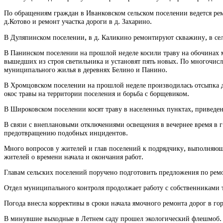
По обращениям граждан в Иванковском сельском поселении ведется рем
д.Котово и ремонт участка дороги в д. Захарино.
В Дуляпинском поселении, в д. Каликино ремонтируют скважину, в се
В Панинском поселении на прошлой неделе косили траву на обочинах 
вышедших из строя светильника и установят пять новых. По многочис
муниципального жилья в деревнях Белино и Панино.
В Хромцовском поселении на прошлой неделе производилась отсыпка 
окос травы на территории поселения и борьба с борщевиком.
В Широковском поселении косят траву в населенных пунктах, приведе
В связи с внеплановыми отключениями освещения в вечернее время в г
предотвращению подобных инцидентов.
Много вопросов у жителей и глав поселений к подрядчику, выполняющ
жителей о времени начала и окончания работ.
Главам сельских поселений поручено подготовить предложения по ремо
Отдел муниципального контроля продолжает работу с собственниками 
Погода внесла коррективы в сроки начала ямочного ремонта дорог в гор
В минувшие выходные в Летнем саду прошел экологический флешмоб. У