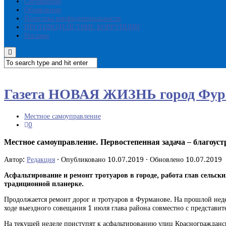
Соглашение
Объявления
Политика конфиденциальности
ПРОТИВОДЕЙСТВИЕ КОРРУПЦИИ
Реклама
Газета НОВАЯ ЖИЗНЬ город Фур
Местное самоуправление
0
Местное самоуправление. Первостепенная задача – благоус
Автор:
Редакция
· Опубликовано
10.07.2019
· Обновлено
10.07.2019
Асфальтирование и ремонт тротуаров в городе, работа глав сельск
традиционной планерке.
Продолжается ремонт дорог и тротуаров в Фурманове. На прошлой недел
ходе выездного совещания 1 июля глава района совместно с представит
На текущей неделе приступят к асфальтированию улиц Красногражданск