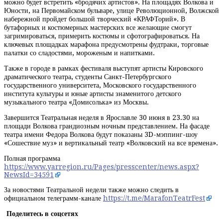
можно будет встретить «бродячих артистов». На площадях Волкова и
Юности, на Первомайском бульваре, улице Революционной, Волжской
набережной пройдет большой творческий «КРАФТорий». В
бутафорных и костюмерных мастерских все желающие смогут
загримироваться, примерить костюмы и сфотографироваться. На
ключевых площадках марафона предусмотрены фудтраки, торговые
палатки со сладостями, мороженым и напитками.
Также в городе в рамках фестиваля выступят артисты Кировского
драматического театра, студенты Санкт-Петербургского
государственного университета, Московского государственного
института культуры и юные артисты знаменитого детского
музыкального театра «Домисолька» из Москвы.
Завершится Театральная неделя в Ярославле 30 июня в 23.30 на
площади Волкова грандиозным ночным представлением. На фасаде
театра имени Федора Волкова будут показаны 3D-мэппинг-шоу
«Сошествие муз» и вертикальный театр «Волковский на все времена».
Полная программа
https://www.yarregion.ru/Pages/presscenter/news.aspx?
NewsId=34591
За новостями Театральной недели также можно следить в
официальном телеграмм-канале
https://t.me/MarafonTeatrFest
Поделитесь в соцсетях