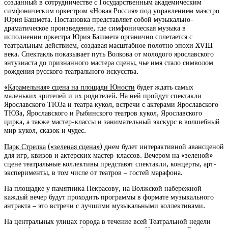
созданный в сотрудничестве с Государственным академическим
симфоническим оркестром «Новая Россия» под управлением маэстро
Юрия Башмета. Постановка представляет собой музыкально-
драматическое произведение, где симфоническая музыка в
исполнении оркестра Юрия Башмета органично сплетается с
театральным действием, создавая масштабное полотно эпохи XVIII
века. Спектакль показывает путь Волкова от молодого ярославского
энтузиаста до признанного мастера сцены, чье имя стало символом
рождения русского театрального искусства.
«Карамельная» сцена на площади Юности
будет ждать самых
маленьких зрителей и их родителей. На ней пройдут спектакли
Ярославского ТЮЗа и театра кукол, встречи с актерами Ярославского
ТЮЗа, Ярославского и Рыбинского театров кукол, Ярославского
цирка, а также мастер-классы и занимательный экскурс в волшебный
мир кукол, сказок и чудес.
Парк Стрелка
(«зеленая сцена»
) днем будет интерактивной авансценой
для игр, квизов и актерских мастер-классов. Вечером на «зеленой»
сцене театральные коллективы представят спектакли, концерты, арт-
эксперименты, в том числе от театров – гостей марафона.
На площадке у памятника Некрасову, на Волжской набережной
каждый вечер будут проходить программы в формате музыкального
антракта – это встречи с лучшими музыкальными коллективами.
На центральных улицах города в течение всей Театральной недели