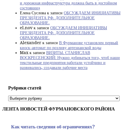
и дорожная инфраструктура должна быть в достойном
состоянии»
Елена Суслова
к записи
ОБСУЖДАЕМ ИНИЦИАТИВЫ
ПРЕЗИДЕНТА РФ. ДОПОЛНИТЕЛЬНОЕ
ОБРАЗОВАНИЕ.
el.nov
к записи
ОБСУЖДАЕМ ИНИЦИАТИВЫ
ПРЕЗИДЕНТА РФ. ДОПОЛНИТЕЛЬНОЕ
ОБРАЗОВАНИЕ.
Alexander
к записи
В Фурманове установлен первый
киоск-автомат по розливу артезианской воды
Max
к записи
ВИЗИТЫ. СТАНИСЛАВ
ВОСКРЕСЕНСКИЙ: Нужно добиваться того, чтоб наши
текстильные предприятия работали устойчиво и
развивались, создавали рабочие места
Рубрики статей
Рубрики
статей
ЛЕНТА НОВОСТЕЙ ФУРМАНОВСКОГО РАЙОНА
Как читать сведения об ограничениях?