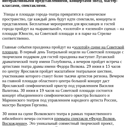
интерактивными представлениями, концертами звезд, мастер-
классами, спектаклями.
Улицы и площади города-театра превратятся в сценическое
пространство, где каждый день будут идти спектакли, концерты и
представления. Бесплатные мероприятия для ярославцев и гостей
города пройдут на «карамельной», «золотой» и «зеленой» сценах – на
площади Юности, на Советской площади и в парке на Стрелке
соответственно.
Главные события праздника пройдут на «
золотой» сцене на Советской
площади
. В первый день Театральной недели на Советской площади с
творческим подарком для гостей праздника выступит Луганский
драматический театр имени Голубовича, а вечером пройдет встреча с
артистами театра драмы имени Федора Волкова. 29 июня в 15 часов
по центру Ярославля пройдет масштабное театральное шествие,
участниками которого станут более тысячи артистов региона. Вечером
на главной площади областного центра большой концерт даст
Ярославский симфонический оркестр под управлением Василия
Валитова. 30 июня в 19 часов на Советской площади состоится
концерт объединенного симфонического оркестра Большого и
Мариинского театров под управлением народного артиста России,
маэстро Валерия Гергиева.
30 июня на сцене Волковского театра в рамках торжественного
юбилейного вечера состоится
премьера спектакля «Федор Волков.
Восхождение»
. Это уникальный совместный творческий проект,