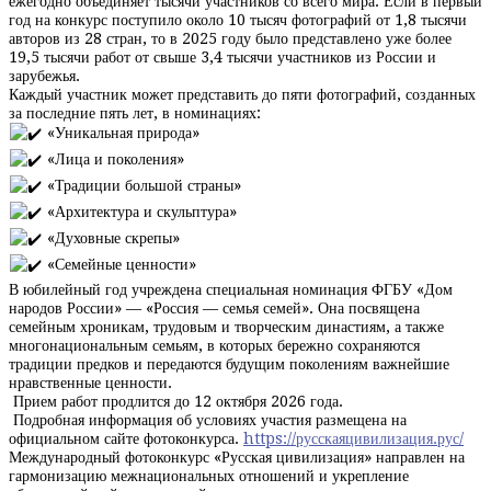
ежегодно объединяет тысячи участников со всего мира. Если в первый
год на конкурс поступило около 10 тысяч фотографий от 1,8 тысячи
авторов из 28 стран, то в 2025 году было представлено уже более
19,5 тысячи работ от свыше 3,4 тысячи участников из России и
зарубежья.
Каждый участник может представить до пяти фотографий, созданных
за последние пять лет, в номинациях:
«Уникальная природа»
«Лица и поколения»
«Традиции большой страны»
«Архитектура и скульптура»
«Духовные скрепы»
«Семейные ценности»
В юбилейный год учреждена специальная номинация ФГБУ «Дом
народов России» — «Россия — семья семей». Она посвящена
семейным хроникам, трудовым и творческим династиям, а также
многонациональным семьям, в которых бережно сохраняются
традиции предков и передаются будущим поколениям важнейшие
нравственные ценности.
Прием работ продлится до 12 октября 2026 года.
Подробная информация об условиях участия размещена на
официальном сайте фотоконкурса.
https://русскаяцивилизация.рус/
Международный фотоконкурс «Русская цивилизация» направлен на
гармонизацию межнациональных отношений и укрепление