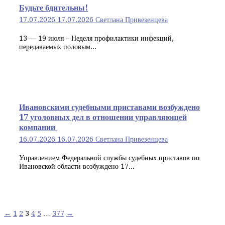
Будьте бдительны!
17.07.2026
17.07.2026
Светлана Привезенцева
13 — 19 июля – Неделя профилактики инфекций,
передаваемых половым...
Ивановскими судебными приставами возбуждено
17 уголовных дел в отношении управляющей
компании
16.07.2026
16.07.2026
Светлана Привезенцева
Управлением Федеральной службы судебных приставов по
Ивановской области возбуждено 17...
Навигация
←
1
2
3
4
5
…
377
→