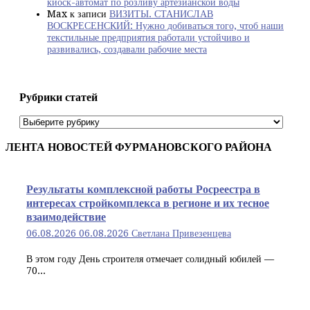
киоск-автомат по розливу артезианской воды
Max
к записи
ВИЗИТЫ. СТАНИСЛАВ
ВОСКРЕСЕНСКИЙ: Нужно добиваться того, чтоб наши
текстильные предприятия работали устойчиво и
развивались, создавали рабочие места
Рубрики статей
Рубрики
статей
ЛЕНТА НОВОСТЕЙ ФУРМАНОВСКОГО РАЙОНА
Результаты комплексной работы Росреестра в
интересах стройкомплекса в регионе и их тесное
взаимодействие
06.08.2026
06.08.2026
Светлана Привезенцева
В этом году День строителя отмечает солидный юбилей —
70...