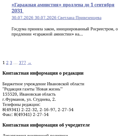
«Гаражная амнистия» продлена до 1 сентября
2031
30.07.2026
30.07.2026
Светлана Привезенцева
Госдума приняла закон, инициированный Росреестром, о
продлении «гаражной амнистии» на...
Навигация
1
2
3
…
377
→
по
Контактная информация о редакции
записям
Бюджетное учреждение Ивановской области
"Редакция газеты 'Новая жизнь'"
155520, Ивановская область
г.Фурманов, ул. Студнева, 2.
Телефоны редакции:
8(49341) 2-22-32, 2-16-97, 2-27-54
Факс: 8(49341) 2-27-54
Контактная информация об учредителе
Департамент внутренней политики