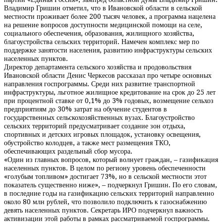
Владимир Гришин отметил, что в Ивановской области в сельской
местности проживает более 200 тысяч человек, а программа нацелена
на решение вопросов доступности медицинской помощи на селе,
социального обеспечения, образования, жилищного хозяйства,
благоустройства сельских территорий. Намечен комплекс мер по
поддержке занятости населения, развитию инфраструктуры сельских
населенных пунктов.
Директор департамента сельского хозяйства и продовольствия
Ивановской области Денис Черкесов рассказал про четыре основных
направления госпрограммы. Среди них развитие транспортной
инфраструктуры, льготное жилищное кредитование на срок до 25 лет
при процентной ставке от 0,1% до 3% годовых, возмещение сельхоз
предприятиям до 30% затрат на обучение студентов в
государственных сельскохозяйственных вузах. Благоустройство
сельских территорий предусматривает создание зон отдыха,
спортивных и детских игровых площадок, установку освещения,
обустройство колодцев, а также мест размещения ТКО,
обеспечивающих раздельный сбор мусора.
«Один из главных вопросов, который волнует граждан, – газификация
населенных пунктов. В целом по региону уровень обеспеченности
«голубым топливом» достигает 73%, но в сельской местности этот
показатель существенно ниже», – подчеркнул Гришин. По его словам,
в последние годы на газификацию сельских территорий направленно
около 80 млн рублей, что позволило подключить к газоснабжению
девять населенных пунктов. Секретарь ИРО подчеркнул важность
активизации этой работы в рамках рассматриваемой госпрограммы.