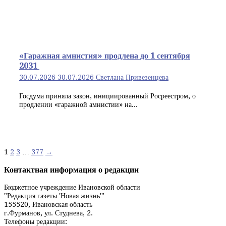
«Гаражная амнистия» продлена до 1 сентября
2031
30.07.2026
30.07.2026
Светлана Привезенцева
Госдума приняла закон, инициированный Росреестром, о
продлении «гаражной амнистии» на...
Навигация
1
2
3
…
377
→
по
Контактная информация о редакции
записям
Бюджетное учреждение Ивановской области
"Редакция газеты 'Новая жизнь'"
155520, Ивановская область
г.Фурманов, ул. Студнева, 2.
Телефоны редакции: