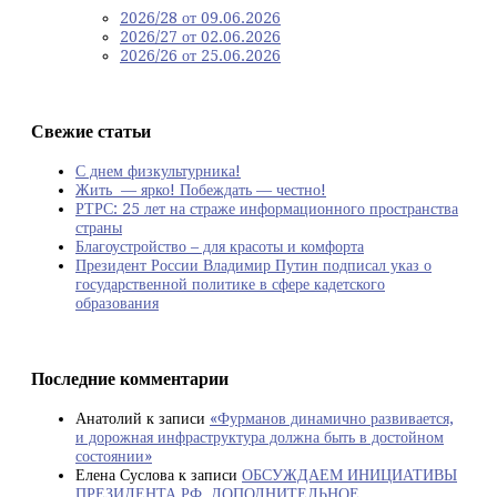
2026/28 от 09.06.2026
2026/27 от 02.06.2026
2026/26 от 25.06.2026
Свежие статьи
С днем физкультурника!
Жить — ярко! Побеждать — честно!
РТРС: 25 лет на страже информационного пространства
страны
Благоустройство – для красоты и комфорта
Президент России Владимир Путин подписал указ о
государственной политике в сфере кадетского
образования
Последние комментарии
Анатолий
к записи
«Фурманов динамично развивается,
и дорожная инфраструктура должна быть в достойном
состоянии»
Елена Суслова
к записи
ОБСУЖДАЕМ ИНИЦИАТИВЫ
ПРЕЗИДЕНТА РФ. ДОПОЛНИТЕЛЬНОЕ