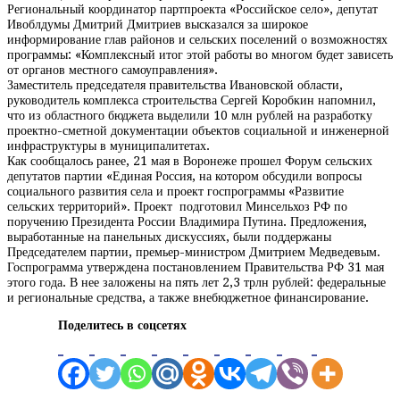
Региональный координатор партпроекта «Российское село», депутат
Ивоблдумы Дмитрий Дмитриев высказался за широкое
информирование глав районов и сельских поселений о возможностях
программы: «Комплексный итог этой работы во многом будет зависеть
от органов местного самоуправления».
Заместитель председателя правительства Ивановской области,
руководитель комплекса строительства Сергей Коробкин напомнил,
что из областного бюджета выделили 10 млн рублей на разработку
проектно-сметной документации объектов социальной и инженерной
инфраструктуры в муниципалитетах.
Как сообщалось ранее, 21 мая в Воронеже прошел Форум сельских
депутатов партии «Единая Россия, на котором обсудили вопросы
социального развития села и проект госпрограммы «Развитие
сельских территорий». Проект подготовил Минсельхоз РФ по
поручению Президента России Владимира Путина. Предложения,
выработанные на панельных дискуссиях, были поддержаны
Председателем партии, премьер-министром Дмитрием Медведевым.
Госпрограмма утверждена постановлением Правительства РФ 31 мая
этого года. В нее заложены на пять лет 2,3 трлн рублей: федеральные
и региональные средства, а также внебюджетное финансирование.
Поделитесь в соцсетях