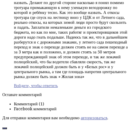
назвать. Делают по другой стороне насколько я понял помимо
тротуара примыкающую к нему узенькую велодорожку по
которой и ребёнку тесно. Как это вообще назвать. А откосы
тротуара где спуск на лестницу вниз у ЦДК и от Летнего сада,
реально откосы, на которых зимой люди просто будут скользить
и падать. Заплатили немаленькие деньги из городского
бюджета, но как по мне, таких работяг и проектировщиков этой
дороги надо гнать подальше. Надеюсь так же, что в дальнейшем
разберутся и с дорожными знаками, у летнего сада пешеходный
переход и знак о переходе должен стоять не на самом переходе а
за 3 метра как и положено, и должен стоять за 50 метров
предупреждающий знак об этом переходе, и так же лежачий
полицейский, что бы водители сбавляли скорость, так же
лежачий полицейский должен быть и у «Белых рос» и у
центрального рынка, а там где площадь напротив центрального
рынка должен быть знак » Жилая зона»
Войдите, чтобы ответить
Оставьте комментарий
Комментарий (1)
Facebook комментарий
Для отправки комментария вам необходимо
авторизоваться
.