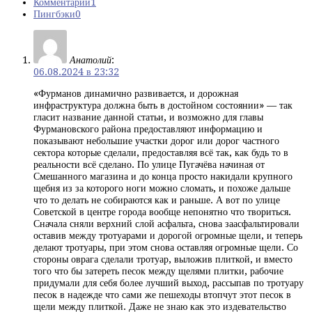
Комментарии
1
Пингбэки
0
Анатолий
:
06.08.2024 в 23:32
«Фурманов динамично развивается, и дорожная
инфраструктура должна быть в достойном состоянии» — так
гласит название данной статьи, и возможно для главы
Фурмановского района предоставляют информацию и
показывают небольшие участки дорог или дорог частного
сектора которые сделали, предоставляя всё так, как будь то в
реальности всё сделано. По улице Пугачёва начиная от
Смешанного магазина и до конца просто накидали крупного
щебня из за которого ноги можно сломать, и похоже дальше
что то делать не собираются как и раньше. А вот по улице
Советской в центре города вообще непонятно что твориться.
Сначала сняли верхний слой асфальта, снова заасфальтировали
оставив между тротуарами и дорогой огромные щели, и теперь
делают тротуары, при этом снова оставляя огромные щели. Со
стороны оврага сделали тротуар, выложив плиткой, и вместо
того что бы затереть песок между щелями плитки, рабочие
придумали для себя более лучший выход, рассыпав по тротуару
песок в надежде что сами же пешеходы втопчут этот песок в
щели между плиткой. Даже не знаю как это издевательство