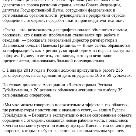
делегатов из сорока регионов страны, члены Совета Федерации,
депутаты Государственной Думы, сотрудники федеральных и
региональных органов власти, руководители предприятий отрасли
обращения с отходами, переработчики и производители техники.
«Съезд – это возможность для профессионалов обменяться опытом,
рассказать, кто с какими проблемами сталкивался при работе с
отходами, — рассказала генеральный директор регоператора в
Ивановской области Надежда Гришина. — К нам сейчас обращаются
за информацией, как к региону, который одним из первых выступил в
реформу. И, хочу отметить, что панель, которую вели наши
представители, пользовалась большой популярностью».
С 1 января 2019 года в России должны приступить к работе 236
регоператоров, на сегодняшний день определены 165 в 69 субъектах.
По словам директора Ассоциации «Чистая страна» Руслана
Губайдуллина, в 20 регионах объявлены аукционы по выбору 39
региональных операторов.
«Мы уже можем говорить о положительном эффекте в тех областях,
где регоператоры приступили к оказанию услуг, — заявил Руслан
Губайдуллин. – Вводятся в эксплуатацию новые современные объекты
обращения с отходами, создаются новые рабочие места, повысилось
качество оказания услуги по вывозу мусора. Вместе с тем остался ряд
вопросов, которые требуют решения на законодательном уровне».