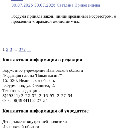
30.07.2026
30.07.2026
Светлана Привезенцева
Госдума приняла закон, инициированный Росреестром, о
продлении «гаражной амнистии» на...
Навигация
1
2
3
…
377
→
по
Контактная информация о редакции
записям
Бюджетное учреждение Ивановской области
"Редакция газеты 'Новая жизнь'"
155520, Ивановская область
г.Фурманов, ул. Студнева, 2.
Телефоны редакции:
8(49341) 2-22-32, 2-16-97, 2-27-54
Факс: 8(49341) 2-27-54
Контактная информация об учредителе
Департамент внутренней политики
Ивановской области