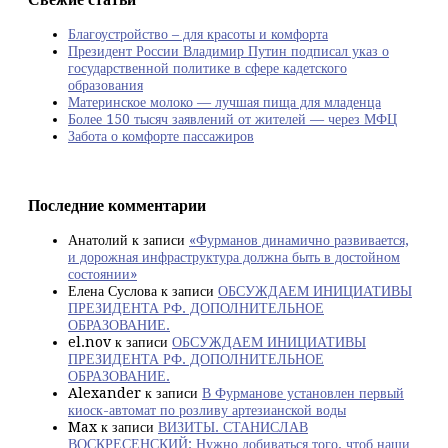
Благоустройство – для красоты и комфорта
Президент России Владимир Путин подписал указ о
государственной политике в сфере кадетского
образования
Материнское молоко — лучшая пища для младенца
Более 150 тысяч заявлений от жителей — через МФЦ
Забота о комфорте пассажиров
Последние комментарии
Анатолий
к записи
«Фурманов динамично развивается,
и дорожная инфраструктура должна быть в достойном
состоянии»
Елена Суслова
к записи
ОБСУЖДАЕМ ИНИЦИАТИВЫ
ПРЕЗИДЕНТА РФ. ДОПОЛНИТЕЛЬНОЕ
ОБРАЗОВАНИЕ.
el.nov
к записи
ОБСУЖДАЕМ ИНИЦИАТИВЫ
ПРЕЗИДЕНТА РФ. ДОПОЛНИТЕЛЬНОЕ
ОБРАЗОВАНИЕ.
Alexander
к записи
В Фурманове установлен первый
киоск-автомат по розливу артезианской воды
Max
к записи
ВИЗИТЫ. СТАНИСЛАВ
ВОСКРЕСЕНСКИЙ: Нужно добиваться того, чтоб наши