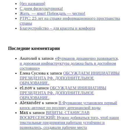
(без названия)
С днем физкультурника!
Жить — ярко! Побеждать — честно!
РТРС: 25 лет на страже информационного пространства
страны
Благоустройство – для красоты и комфорта
Последние комментарии
Анатолий
к записи
«Фурманов динамично развивается,
и дорожная инфраструктура должна быть в достойном
состоянии»
Елена Суслова
к записи
ОБСУЖДАЕМ ИНИЦИАТИВЫ
ПРЕЗИДЕНТА РФ. ДОПОЛНИТЕЛЬНОЕ
ОБРАЗОВАНИЕ.
el.nov
к записи
ОБСУЖДАЕМ ИНИЦИАТИВЫ
ПРЕЗИДЕНТА РФ. ДОПОЛНИТЕЛЬНОЕ
ОБРАЗОВАНИЕ.
Alexander
к записи
В Фурманове установлен первый
киоск-автомат по розливу артезианской воды
Max
к записи
ВИЗИТЫ. СТАНИСЛАВ
ВОСКРЕСЕНСКИЙ: Нужно добиваться того, чтоб наши
текстильные предприятия работали устойчиво и
развивались, создавали рабочие места