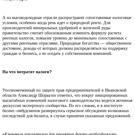
А на высокодоходные отрасли распространят сопоставимые налоговые
условия, особенно когда речь идет о природной ренте. Для
производителей минеральных удобрений и железной руды
правительство считает обоснованным изменить формулу расчета
рентных налогов, повысив уровень до минимально сопоставимых с
другими рентными отраслями. Природные богатства — общественное
достояние, доходы от которых должны распределяться на поддержку
граждан и бизнеса, а не оседать у собственников компаний.
На что потратят налоги?
Уполномоченный по защите прав предпринимателей в Ивановской
области Александр Шорыгин отметил, что вокруг инициированных
масштабных изменений налогового законодательства ведется активная
дискуссия экспертного сообщества. По его словам, и в институте
бизнес-омбудсменов развернулось серьезное обсуждение возможных
последствий для бизнеса, в случае принятия указанных предложений.
«Ключевым показателем для принятия факта необходимости