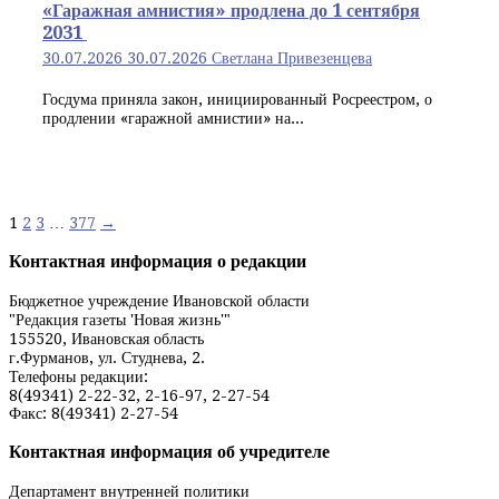
«Гаражная амнистия» продлена до 1 сентября
2031
30.07.2026
30.07.2026
Светлана Привезенцева
Госдума приняла закон, инициированный Росреестром, о
продлении «гаражной амнистии» на...
Навигация
1
2
3
…
377
→
по
Контактная информация о редакции
записям
Бюджетное учреждение Ивановской области
"Редакция газеты 'Новая жизнь'"
155520, Ивановская область
г.Фурманов, ул. Студнева, 2.
Телефоны редакции:
8(49341) 2-22-32, 2-16-97, 2-27-54
Факс: 8(49341) 2-27-54
Контактная информация об учредителе
Департамент внутренней политики