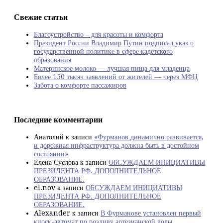
Свежие статьи
Благоустройство – для красоты и комфорта
Президент России Владимир Путин подписал указ о
государственной политике в сфере кадетского
образования
Материнское молоко — лучшая пища для младенца
Более 150 тысяч заявлений от жителей — через МФЦ
Забота о комфорте пассажиров
Последние комментарии
Анатолий
к записи
«Фурманов динамично развивается,
и дорожная инфраструктура должна быть в достойном
состоянии»
Елена Суслова
к записи
ОБСУЖДАЕМ ИНИЦИАТИВЫ
ПРЕЗИДЕНТА РФ. ДОПОЛНИТЕЛЬНОЕ
ОБРАЗОВАНИЕ.
el.nov
к записи
ОБСУЖДАЕМ ИНИЦИАТИВЫ
ПРЕЗИДЕНТА РФ. ДОПОЛНИТЕЛЬНОЕ
ОБРАЗОВАНИЕ.
Alexander
к записи
В Фурманове установлен первый
киоск-автомат по розливу артезианской воды