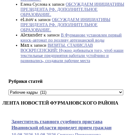
Елена Суслова
к записи
ОБСУЖДАЕМ ИНИЦИАТИВЫ
ПРЕЗИДЕНТА РФ. ДОПОЛНИТЕЛЬНОЕ
ОБРАЗОВАНИЕ.
el.nov
к записи
ОБСУЖДАЕМ ИНИЦИАТИВЫ
ПРЕЗИДЕНТА РФ. ДОПОЛНИТЕЛЬНОЕ
ОБРАЗОВАНИЕ.
Alexander
к записи
В Фурманове установлен первый
киоск-автомат по розливу артезианской воды
Max
к записи
ВИЗИТЫ. СТАНИСЛАВ
ВОСКРЕСЕНСКИЙ: Нужно добиваться того, чтоб наши
текстильные предприятия работали устойчиво и
развивались, создавали рабочие места
Рубрики статей
Рубрики
статей
ЛЕНТА НОВОСТЕЙ ФУРМАНОВСКОГО РАЙОНА
Заместитель главного судебного пристава
Ивановской области проведет прием граждан
10.08.2026
10.08.2026
Светлана Привезенцева