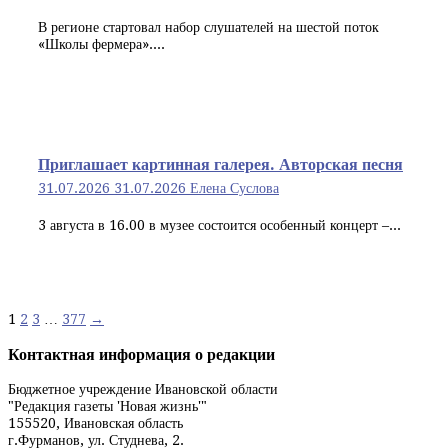
В регионе стартовал набор слушателей на шестой поток
«Школы фермера»....
Приглашает картинная галерея. Авторская песня
31.07.2026
31.07.2026
Елена Суслова
3 августа в 16.00 в музее состоится особенный концерт –...
Навигация
1
2
3
…
377
→
по
Контактная информация о редакции
записям
Бюджетное учреждение Ивановской области
"Редакция газеты 'Новая жизнь'"
155520, Ивановская область
г.Фурманов, ул. Студнева, 2.