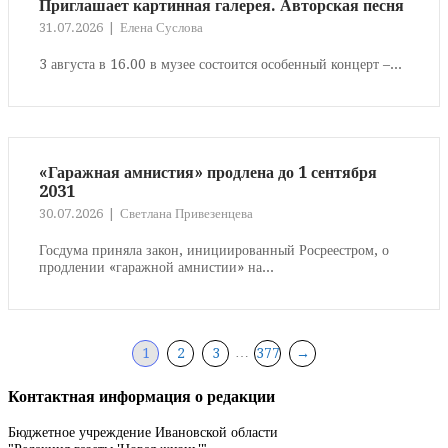
Приглашает картинная галерея. Авторская песня
31.07.2026
Елена Суслова
3 августа в 16.00 в музее состоится особенный концерт –...
«Гаражная амнистия» продлена до 1 сентября
2031
30.07.2026
Светлана Привезенцева
Госдума приняла закон, инициированный Росреестром, о
продлении «гаражной амнистии» на...
Навигация
…
→
1
2
3
377
по
Контактная информация о редакции
записям
Бюджетное учреждение Ивановской области