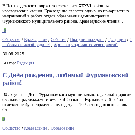
В Центре детского творчества состоялись XXXVI районные
краеведческие чтения. Краеведение является одним из приоритетных
направлений в работе отдела образования администрации
Фурмановского муниципального района. Краеведческие чтения...
0
Общество
/
Краеведение
/
События
/
Праздничные даты
/
Традиции
/
С
любовью к малой родине!
/
Афиша праздничных мероприятий
30.08.2025
Автор:
Редакция
С Днём рождения, любимый Фурмановский
район!
30 августа — День Фурмановского муниципального района! Дорогие
фурмановцы, уважаемые земляки! Сегодня Фурмановский район
отмечает особую, торжественную дату — 107 лет со дня основания.
От...
0
Общество
/
Краеведение
/
Образование