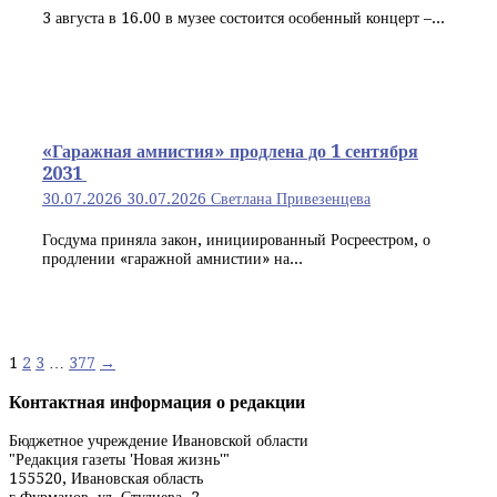
3 августа в 16.00 в музее состоится особенный концерт –...
«Гаражная амнистия» продлена до 1 сентября
2031
30.07.2026
30.07.2026
Светлана Привезенцева
Госдума приняла закон, инициированный Росреестром, о
продлении «гаражной амнистии» на...
Навигация
1
2
3
…
377
→
по
Контактная информация о редакции
записям
Бюджетное учреждение Ивановской области
"Редакция газеты 'Новая жизнь'"
155520, Ивановская область