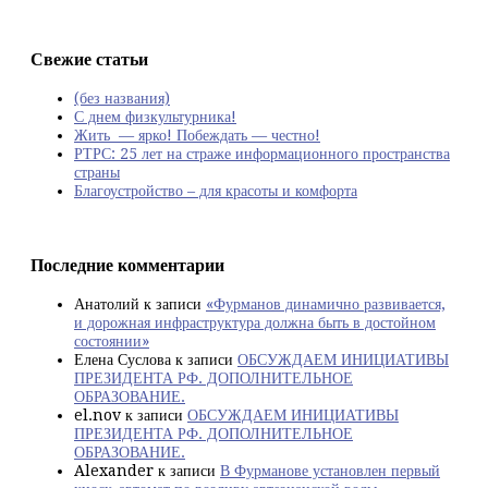
Свежие статьи
(без названия)
С днем физкультурника!
Жить — ярко! Побеждать — честно!
РТРС: 25 лет на страже информационного пространства
страны
Благоустройство – для красоты и комфорта
Последние комментарии
Анатолий
к записи
«Фурманов динамично развивается,
и дорожная инфраструктура должна быть в достойном
состоянии»
Елена Суслова
к записи
ОБСУЖДАЕМ ИНИЦИАТИВЫ
ПРЕЗИДЕНТА РФ. ДОПОЛНИТЕЛЬНОЕ
ОБРАЗОВАНИЕ.
el.nov
к записи
ОБСУЖДАЕМ ИНИЦИАТИВЫ
ПРЕЗИДЕНТА РФ. ДОПОЛНИТЕЛЬНОЕ
ОБРАЗОВАНИЕ.
Alexander
к записи
В Фурманове установлен первый