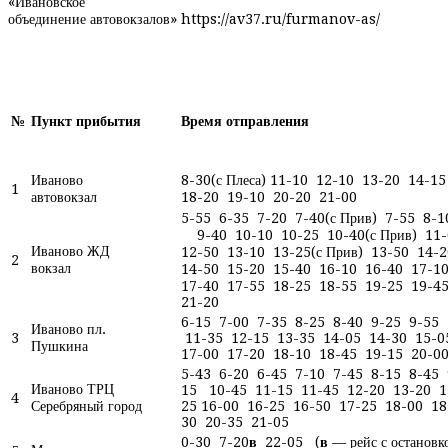
«Ивановское
объединение автовокзалов» https://av37.ru/furmanov-as/
№
Пункт прибытия
Время отправления
Иваново
8-30(с Плеса) 11-10 12-10 13-20 14-15
1
автовокзал
18-20 19-10 20-20 21-00
5-55 6-35 7-20 7-40(с Прив) 7-55 8-1
9-40 10-10 10-25 10-40(с Прив) 11-
Иваново ЖД
12-50 13-10 13-25(с Прив) 13-50 14-2
2
вокзал
14-50 15-20 15-40 16-10 16-40 17-10
17-40 17-55 18-25 18-55 19-25 19-4
21-20
6-15 7-00 7-35 8-25 8-40 9-25 9-55
Иваново пл.
3
11-35 12-15 13-35 14-05 14-30 15-0
Пушкина
17-00 17-20 18-10 18-45 19-15 20-0
5-43 6-20 6-45 7-10 7-45 8-15 8-45 
Иваново ТРЦ
15 10-45 11-15 11-45 12-20 13-20 1
4
Серебряный город
25 16-00 16-25 16-50 17-25 18-00 18
30 20-35 21-05
0-30 7-20
в
22-05 (
в
— рейс с остановк