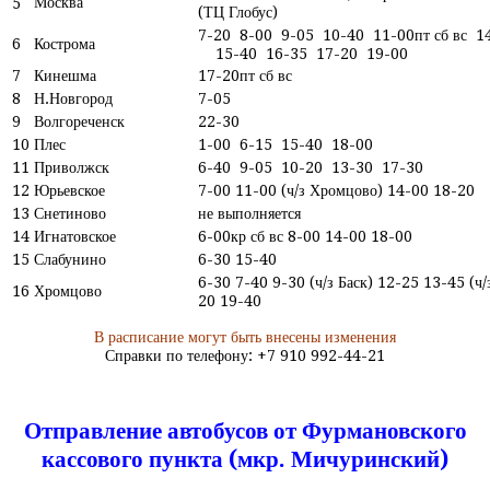
Москва
5
(ТЦ Глобус)
7-20 8-00 9-05 10-40 11-00пт сб вс 1
6
Кострома
15-40 16-35 17-20 19-00
7
Кинешма
17-20пт сб вс
8
Н.Новгород
7-05
9
Волгореченск
22-30
10
Плес
1-00 6-15 15-40 18-00
11
Приволжск
6-40 9-05 10-20 13-30 17-30
12
Юрьевское
7-00 11-00 (ч/з Хромцово) 14-00 18-20
13
Снетиново
не выполняется
14
Игнатовское
6-00кр сб вс 8-00 14-00 18-00
15
Слабунино
6-30 15-40
6-30 7-40 9-30 (ч/з Баск) 12-25 13-45 (ч/
16
Хромцово
20 19-40
В расписание могут быть внесены изменения
Справки по телефону: +7 910 992-44-21
Отправление автобусов от Фурмановского
кассового пункта (мкр. Мичуринский)