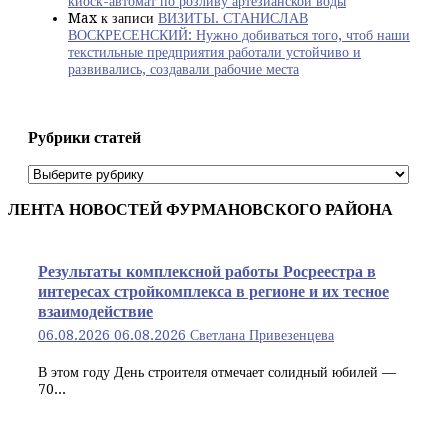
киоск-автомат по розливу артезианской воды
Max
к записи
ВИЗИТЫ. СТАНИСЛАВ
ВОСКРЕСЕНСКИЙ: Нужно добиваться того, чтоб наши
текстильные предприятия работали устойчиво и
развивались, создавали рабочие места
Рубрики статей
Рубрики
статей
ЛЕНТА НОВОСТЕЙ ФУРМАНОВСКОГО РАЙОНА
Результаты комплексной работы Росреестра в
интересах стройкомплекса в регионе и их тесное
взаимодействие
06.08.2026
06.08.2026
Светлана Привезенцева
В этом году День строителя отмечает солидный юбилей —
70...