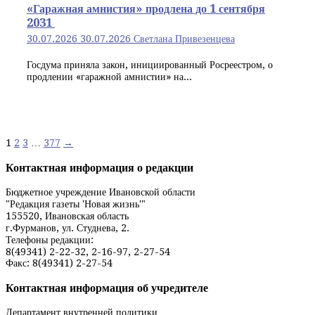
«Гаражная амнистия» продлена до 1 сентября
2031
30.07.2026
30.07.2026
Светлана Привезенцева
Госдума приняла закон, инициированный Росреестром, о
продлении «гаражной амнистии» на...
Навигация
1
2
3
…
377
→
по
Контактная информация о редакции
записям
Бюджетное учреждение Ивановской области
"Редакция газеты 'Новая жизнь'"
155520, Ивановская область
г.Фурманов, ул. Студнева, 2.
Телефоны редакции:
8(49341) 2-22-32, 2-16-97, 2-27-54
Факс: 8(49341) 2-27-54
Контактная информация об учредителе
Департамент внутренней политики