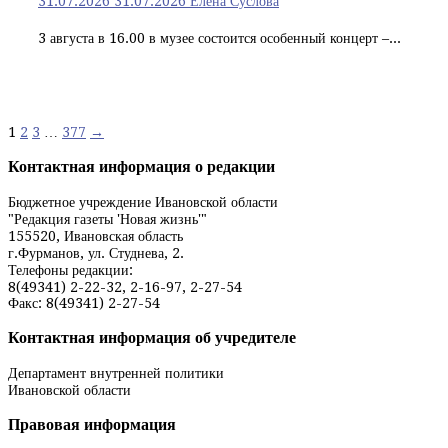
31.07.2026
31.07.2026
Елена Суслова
3 августа в 16.00 в музее состоится особенный концерт –...
Навигация
1
2
3
…
377
→
по
Контактная информация о редакции
записям
Бюджетное учреждение Ивановской области
"Редакция газеты 'Новая жизнь'"
155520, Ивановская область
г.Фурманов, ул. Студнева, 2.
Телефоны редакции:
8(49341) 2-22-32, 2-16-97, 2-27-54
Факс: 8(49341) 2-27-54
Контактная информация об учредителе
Департамент внутренней политики
Ивановской области
Правовая информация