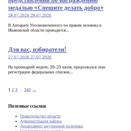
медалью «Спешите делать добро»
28.07.2026
28.07.2026
В Аппарате Уполномоченного по правам человека в
Ивановской области проводится...
Для вас, избиратели!
27.07.2026
27.07.2026
На прошедшей неделе, 20-25 июля, продолжался этап
регистрации федеральных списков...
Навигация
1
2
3
…
340
→
по
записям
Полезные ссылки
Правительство области
Администрация района
Департамент внутренней политики