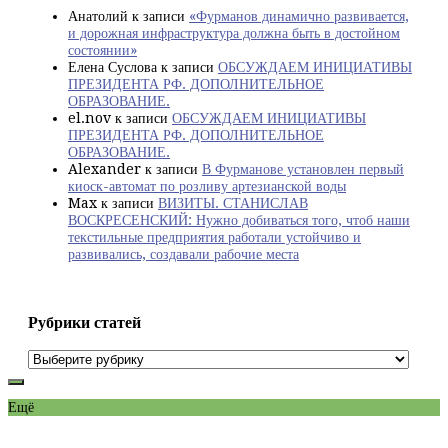
Анатолий
к записи
«Фурманов динамично развивается,
и дорожная инфраструктура должна быть в достойном
состоянии»
Елена Суслова
к записи
ОБСУЖДАЕМ ИНИЦИАТИВЫ
ПРЕЗИДЕНТА РФ. ДОПОЛНИТЕЛЬНОЕ
ОБРАЗОВАНИЕ.
el.nov
к записи
ОБСУЖДАЕМ ИНИЦИАТИВЫ
ПРЕЗИДЕНТА РФ. ДОПОЛНИТЕЛЬНОЕ
ОБРАЗОВАНИЕ.
Alexander
к записи
В Фурманове установлен первый
киоск-автомат по розливу артезианской воды
Max
к записи
ВИЗИТЫ. СТАНИСЛАВ
ВОСКРЕСЕНСКИЙ: Нужно добиваться того, чтоб наши
текстильные предприятия работали устойчиво и
развивались, создавали рабочие места
Рубрики статей
Рубрики
статей
Ещё