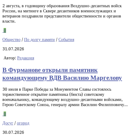
2 августа, в годовщину образования Воздушно-десантных войск
России, на митинге в Сквере десантников военнослужащих и
ветеранов поздравили представители общественности и органов
власти.
0
Общество
/
По долгу памяти
/
События
31.07.2026
Автор:
Редакция
В Фурманове открыли памятник
командующему ВДВ Василию Маргелову
30 июля в Парке Победы за Монументом Славы состоялось
торжественное открытие памятника (бюста) советскому
военачальнику, командующему воздушно-десантными войсками,
Герою Советскому Союза, генералу армии Василию Филипповичу...
0
Досуг
/
огород
30.07.2026