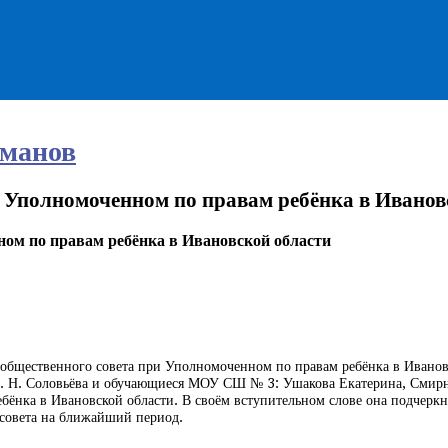
манов
и Уполномоченном по правам ребёнка в Иванов
ном по правам ребёнка в Ивановской области
о общественного совета при Уполномоченном по правам ребёнка в Ивано
 С. Н. Соловьёва и обучающиеся МОУ СШ № 3: Ушакова Екатерина, Смир
ёнка в Ивановской области. В своём вступительном слове она подчеркн
 совета на ближайший период.