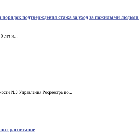
ся порядок подтверждения стажа за уход за пожилыми людьм
 лет и...
мости №3 Управления Росреестра по...
нит расписание