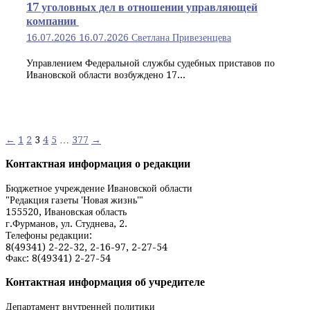
17 уголовных дел в отношении управляющей
компании
16.07.2026
16.07.2026
Светлана Привезенцева
Управлением Федеральной службы судебных приставов по
Ивановской области возбуждено 17...
Навигация
←
1
2
3
4
5
…
377
→
по
Контактная информация о редакции
записям
Бюджетное учреждение Ивановской области
"Редакция газеты 'Новая жизнь'"
155520, Ивановская область
г.Фурманов, ул. Студнева, 2.
Телефоны редакции:
8(49341) 2-22-32, 2-16-97, 2-27-54
Факс: 8(49341) 2-27-54
Контактная информация об учредителе
Департамент внутренней политики