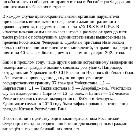
позаботились о соблюдении правил въезда в Российскую Федерацию
или режима пребывания в стране.
В каждом случае правоохранительными органами нарушители
признавались виновными в совершении административного
правонарушения, предусмотренного статьёй 18.8 КоАП РФ. В
качестве наказания им назначался штраф в размере от двух до пяти
тысяч рублей с последующим административным выдворением за
пределы Российской Федерации. Судебные приставы Ивановской
области обеспечили исполнение постановлений, отправив на родину
почти на 40 человек больше, чем в первом полугодии 2025 года.
Как и в прошлом году, чаще других административному выдворению
подвергались граждане бывших союзных республик. Например,
сотрудниками Управления ФССП России по Ивановской области было
обеспечено сопровождение до пунктов пропуска через
государственную границу 37 граждан Узбекистана, 12 —
Кыргызстана, 11 — Таджикистана и 9 — Азербайджана. Участились
случаи выдворения в Сирию — 13 человек, и Египет — 12 человек.
Реже встречались случаи выдворения на Кубу и в Беларусь.
Единичные случаи в 2026 году были зафиксированы в отношении
граждан Китая и Республики Гана.
В соответствии с действующим законодательством Российской
Федерации въезд на территорию России для выдворенных граждан
запрещён в течение ближайших пяти лет.