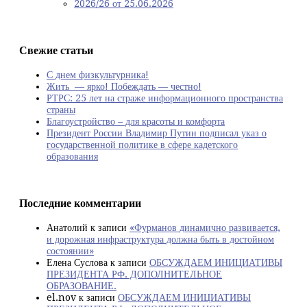
2026/26 от 25.06.2026
Свежие статьи
С днем физкультурника!
Жить — ярко! Побеждать — честно!
РТРС: 25 лет на страже информационного пространства
страны
Благоустройство – для красоты и комфорта
Президент России Владимир Путин подписал указ о
государственной политике в сфере кадетского
образования
Последние комментарии
Анатолий
к записи
«Фурманов динамично развивается,
и дорожная инфраструктура должна быть в достойном
состоянии»
Елена Суслова
к записи
ОБСУЖДАЕМ ИНИЦИАТИВЫ
ПРЕЗИДЕНТА РФ. ДОПОЛНИТЕЛЬНОЕ
ОБРАЗОВАНИЕ.
el.nov
к записи
ОБСУЖДАЕМ ИНИЦИАТИВЫ