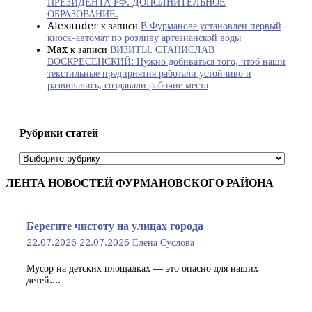
ПРЕЗИДЕНТА РФ. ДОПОЛНИТЕЛЬНОЕ
ОБРАЗОВАНИЕ.
Alexander
к записи
В Фурманове установлен первый
киоск-автомат по розливу артезианской воды
Max
к записи
ВИЗИТЫ. СТАНИСЛАВ
ВОСКРЕСЕНСКИЙ: Нужно добиваться того, чтоб наши
текстильные предприятия работали устойчиво и
развивались, создавали рабочие места
Рубрики статей
Рубрики
статей
ЛЕНТА НОВОСТЕЙ ФУРМАНОВСКОГО РАЙОНА
Берегите чистоту на улицах города
22.07.2026
22.07.2026
Елена Суслова
Мусор на детских площадках — это опасно для наших
детей....