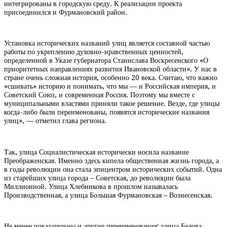
интегрированы в городскую среду. К реализации проекта
присоединился и Фурмановский район.
Установка исторических названий улиц является составной частью
работы по укреплению духовно-нравственных ценностей,
определенной в Указе губернатора Станислава Воскресенского «О
приоритетных направлениях развития Ивановской области». У нас в
стране очень сложная история, особенно 20 века. Считаю, что важно
«сшивать» историю и понимать, что мы — и Российская империя, и
Советский Союз, и современная Россия. Поэтому мы вместе с
муниципальными властями приняли такое решение. Везде, где улицы
когда-либо были переименованы, появятся исторические названия
улиц», — отметил глава региона.
Так, улица Социалистическая исторически носила название
Преображенская. Именно здесь кипела общественная жизнь города, а
в годы революции она стала эпицентром исторических событий. Одна
из старейших улица города – Советская, до революции была
Миллионной. Улица Хлебникова в прошлом называлась
Производственная, а улица Большая Фурмановская – Вознесенская.
Не менее показательны и другие переименования: улица Белова