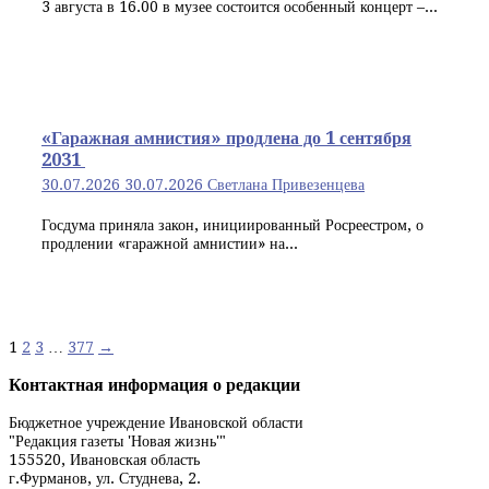
3 августа в 16.00 в музее состоится особенный концерт –...
«Гаражная амнистия» продлена до 1 сентября
2031
30.07.2026
30.07.2026
Светлана Привезенцева
Госдума приняла закон, инициированный Росреестром, о
продлении «гаражной амнистии» на...
Навигация
1
2
3
…
377
→
по
Контактная информация о редакции
записям
Бюджетное учреждение Ивановской области
"Редакция газеты 'Новая жизнь'"
155520, Ивановская область
г.Фурманов, ул. Студнева, 2.