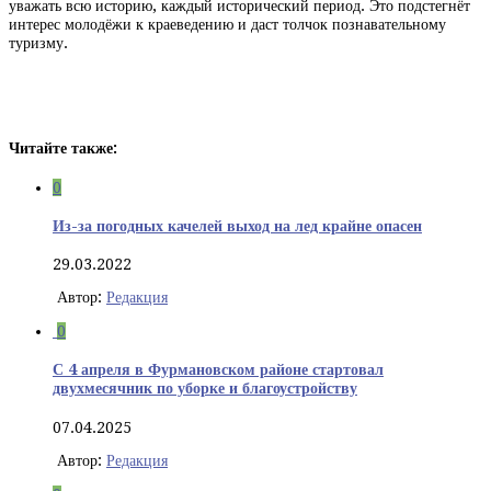
уважать всю историю, каждый исторический период. Это подстегнёт
интерес молодёжи к краеведению и даст толчок познавательному
туризму.
Читайте также:
0
Из-за погодных качелей выход на лед крайне опасен
29.03.2022
Автор:
Редакция
0
С 4 апреля в Фурмановском районе стартовал
двухмесячник по уборке и благоустройству
07.04.2025
Автор:
Редакция