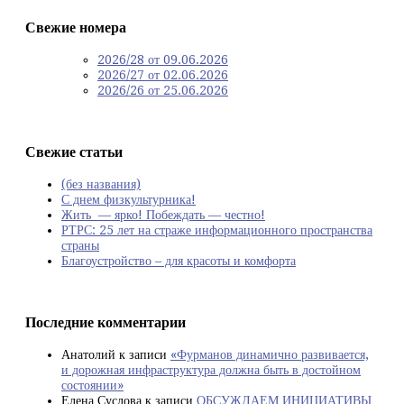
Свежие номера
2026/28 от 09.06.2026
2026/27 от 02.06.2026
2026/26 от 25.06.2026
Свежие статьи
(без названия)
С днем физкультурника!
Жить — ярко! Побеждать — честно!
РТРС: 25 лет на страже информационного пространства
страны
Благоустройство – для красоты и комфорта
Последние комментарии
Анатолий
к записи
«Фурманов динамично развивается,
и дорожная инфраструктура должна быть в достойном
состоянии»
Елена Суслова
к записи
ОБСУЖДАЕМ ИНИЦИАТИВЫ