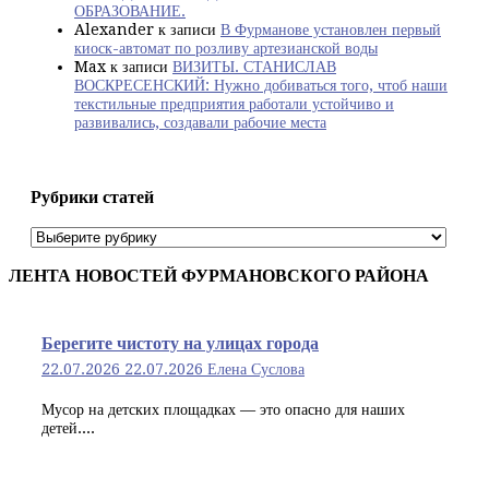
ОБРАЗОВАНИЕ.
Alexander
к записи
В Фурманове установлен первый
киоск-автомат по розливу артезианской воды
Max
к записи
ВИЗИТЫ. СТАНИСЛАВ
ВОСКРЕСЕНСКИЙ: Нужно добиваться того, чтоб наши
текстильные предприятия работали устойчиво и
развивались, создавали рабочие места
Рубрики статей
Рубрики
статей
ЛЕНТА НОВОСТЕЙ ФУРМАНОВСКОГО РАЙОНА
Берегите чистоту на улицах города
22.07.2026
22.07.2026
Елена Суслова
Мусор на детских площадках — это опасно для наших
детей....