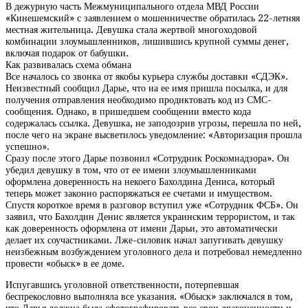
В дежурную часть Межмуниципального отдела МВД России
«Кинешемский» с заявлением о мошенничестве обратилась 22-летняя
местная жительница. Девушка стала жертвой многоходовой
комбинации злоумышленников, лишившись крупной суммы денег,
включая подарок от бабушки.
Как развивалась схема обмана
Все началось со звонка от якобы курьера службы доставки «СДЭК».
Неизвестный сообщил Дарье, что на ее имя пришла посылка, и для
получения отправления необходимо продиктовать код из СМС-
сообщения. Однако, в пришедшем сообщении вместо кода
содержалась ссылка. Девушка, не заподозрив угрозы, перешла по ней,
после чего на экране высветилось уведомление: «Авторизация прошла
успешно».
Сразу после этого Дарье позвонил «Сотрудник Роскомнадзора». Он
убедил девушку в том, что от ее имени злоумышленниками
оформлена доверенность на некоего Бахолдина Дениса, который
теперь может законно распоряжаться ее счетами и имуществом.
Спустя короткое время в разговор вступил уже «Сотрудник ФСБ». Он
заявил, что Бахолдин Денис является украинским террористом, и так
как доверенность оформлена от имени Дарьи, это автоматически
делает их соучастниками. Лже-силовик начал запугивать девушку
неизбежным возбуждением уголовного дела и потребовал немедленно
провести «обыск» в ее доме.
Испугавшись уголовной ответственности, потерпевшая
беспрекословно выполняла все указания. «Обыск» заключался в том,