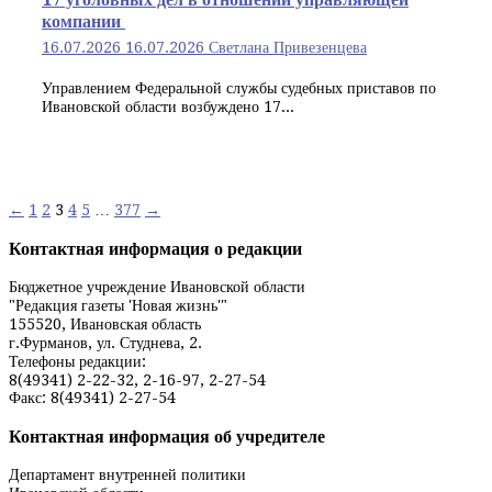
компании
16.07.2026
16.07.2026
Светлана Привезенцева
Управлением Федеральной службы судебных приставов по
Ивановской области возбуждено 17...
Навигация
←
1
2
3
4
5
…
377
→
по
Контактная информация о редакции
записям
Бюджетное учреждение Ивановской области
"Редакция газеты 'Новая жизнь'"
155520, Ивановская область
г.Фурманов, ул. Студнева, 2.
Телефоны редакции:
8(49341) 2-22-32, 2-16-97, 2-27-54
Факс: 8(49341) 2-27-54
Контактная информация об учредителе
Департамент внутренней политики