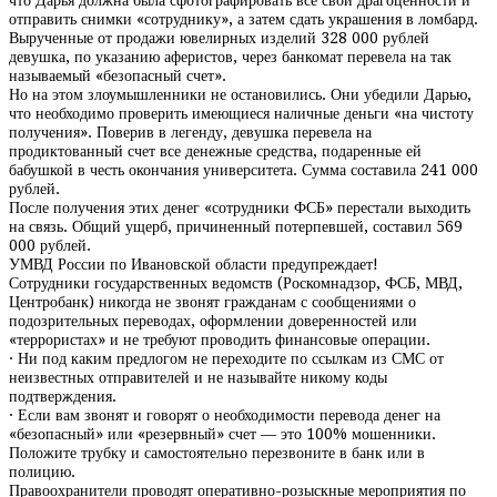
что Дарья должна была сфотографировать все свои драгоценности и
отправить снимки «сотруднику», а затем сдать украшения в ломбард.
Вырученные от продажи ювелирных изделий 328 000 рублей
девушка, по указанию аферистов, через банкомат перевела на так
называемый «безопасный счет».
Но на этом злоумышленники не остановились. Они убедили Дарью,
что необходимо проверить имеющиеся наличные деньги «на чистоту
получения». Поверив в легенду, девушка перевела на
продиктованный счет все денежные средства, подаренные ей
бабушкой в честь окончания университета. Сумма составила 241 000
рублей.
После получения этих денег «сотрудники ФСБ» перестали выходить
на связь. Общий ущерб, причиненный потерпевшей, составил 569
000 рублей.
УМВД России по Ивановской области предупреждает!
Сотрудники государственных ведомств (Роскомнадзор, ФСБ, МВД,
Центробанк) никогда не звонят гражданам с сообщениями о
подозрительных переводах, оформлении доверенностей или
«террористах» и не требуют проводить финансовые операции.
· Ни под каким предлогом не переходите по ссылкам из СМС от
неизвестных отправителей и не называйте никому коды
подтверждения.
· Если вам звонят и говорят о необходимости перевода денег на
«безопасный» или «резервный» счет — это 100% мошенники.
Положите трубку и самостоятельно перезвоните в банк или в
полицию.
Правоохранители проводят оперативно-розыскные мероприятия по