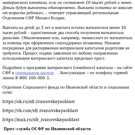
материнского капитала, если он составляет 10 тысяч рублей и менее.
Деньги будут выплачены единовременно. Выплата остатка не зависит
от возраста ребенка»
, – отмечает управляющий региональным
Отделением СФР Михаил Болдин.
Выплата на детей до 3 лет и выплата остатка маткапитала менее 10
тысяч рублей – единственные два способа получения маткапитала
деньгами. Обналичивание или, например, «комиссии» из маткапитала
за помощь при оформлении соцподдержки незаконны. Никакие
посредники для распоряжения материнским капиталом родителям не
требуются. Процесс подачи заявления по любому направлению
использования материнского капитала предельно прост.
Подробнее о программе материнского (семейного) капитала – на сайте
СФР в
специальном разделе
. Консультации – по телефону горячей
линии 8-800-100-000-1.
Отделение Социального фонда по Ивановской области в социальных
сетях:
https://ok.ru/sfr.ivanovskayaoblast
https://vk.com/sfr.ivanovskayaoblast
https://max.ru/sfr_ivanovskayaoblast
Пресс-служба ОСФР по Ивановской области