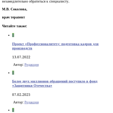
незамедлительно обратиться к специалисту.
М.В. Соколова,
врач терапевт
Читайте также:
0
Проект «Профессионалитет»: подготовка кадров для
производств
13.07.2022
Автор:
Редакция
0
Более двух миллионов обращений поступило в фонд
«Защитники Отечества»
07.02.2025
Автор:
Редакция
0