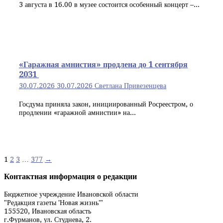
3 августа в 16.00 в музее состоится особенный концерт –...
«Гаражная амнистия» продлена до 1 сентября
2031
30.07.2026
30.07.2026
Светлана Привезенцева
Госдума приняла закон, инициированный Росреестром, о
продлении «гаражной амнистии» на...
Навигация
1
2
3
…
377
→
по
Контактная информация о редакции
записям
Бюджетное учреждение Ивановской области
"Редакция газеты 'Новая жизнь'"
155520, Ивановская область
г.Фурманов, ул. Студнева, 2.