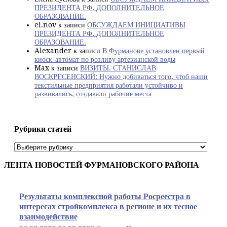
ПРЕЗИДЕНТА РФ. ДОПОЛНИТЕЛЬНОЕ
ОБРАЗОВАНИЕ.
el.nov
к записи
ОБСУЖДАЕМ ИНИЦИАТИВЫ
ПРЕЗИДЕНТА РФ. ДОПОЛНИТЕЛЬНОЕ
ОБРАЗОВАНИЕ.
Alexander
к записи
В Фурманове установлен первый
киоск-автомат по розливу артезианской воды
Max
к записи
ВИЗИТЫ. СТАНИСЛАВ
ВОСКРЕСЕНСКИЙ: Нужно добиваться того, чтоб наши
текстильные предприятия работали устойчиво и
развивались, создавали рабочие места
Рубрики статей
Рубрики
статей
ЛЕНТА НОВОСТЕЙ ФУРМАНОВСКОГО РАЙОНА
Результаты комплексной работы Росреестра в
интересах стройкомплекса в регионе и их тесное
взаимодействие