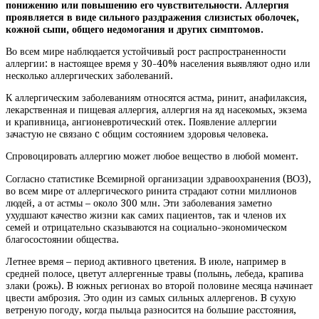
понижению или повышению его чувствительности. Аллергия
проявляется в виде сильного раздражения слизистых оболочек,
кожной сыпи, общего недомогания и других симптомов.
Во всем мире наблюдается устойчивый рост распространенности
аллергии: в настоящее время у 30-40% населения выявляют одно или
несколько аллергических заболеваний.
К аллергическим заболеваниям относятся астма, ринит, анафилаксия,
лекарственная и пищевая аллергия, аллергия на яд насекомых, экзема
и крапивница, ангионевротический отек. Появление аллергии
зачастую не связано c общим состоянием здоровья человека.
Спровоцировать аллергию может любое вещество в любой момент.
Согласно статистике Всемирной организации здравоохранения (ВОЗ),
во всем мире от аллергического ринита страдают сотни миллионов
людей, а от астмы – около 300 млн. Эти заболевания заметно
ухудшают качество жизни как самих пациентов, так и членов их
семей и отрицательно сказываются на социально-экономическом
благосостоянии общества.
Летнее время – период активного цветения. В июле, например в
средней полосе, цветут аллергенные травы (полынь, лебеда, крапива
злаки (рожь). B южных регионах во второй половине месяца начинает
цвести амброзия. Это один из самых сильных аллергенов. B сухую
ветреную погоду, когда пыльца разносится на большие расстояния,