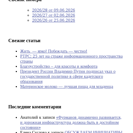
2026/28 от 09.06.2026
2026/27 от 02.06.2026
2026/26 от 25.06.2026
Свежие статьи
Жить — ярко! Побеждать — честно!
РТРС: 25 лет на страже информационного пространства
страны
Благоустройство – для красоты и комфорта
Президент России Владимир Путин подписал указ о
государственной политике в сфере кадетского
образования
Материнское молоко — лучшая пища для младенца
Последние комментарии
Анатолий
к записи
«Фурманов динамично развивается,
и дорожная инфраструктура должна быть в достойном
состоянии»
Елена Суслова
к записи
ОБСУЖДАЕМ ИНИЦИАТИВЫ