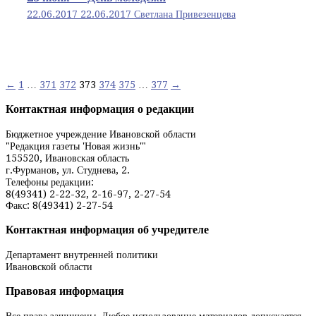
22.06.2017
22.06.2017
Светлана Привезенцева
Навигация
←
1
…
371
372
373
374
375
…
377
→
по
Контактная информация о редакции
записям
Бюджетное учреждение Ивановской области
"Редакция газеты 'Новая жизнь'"
155520, Ивановская область
г.Фурманов, ул. Студнева, 2.
Телефоны редакции:
8(49341) 2-22-32, 2-16-97, 2-27-54
Факс: 8(49341) 2-27-54
Контактная информация об учредителе
Департамент внутренней политики
Ивановской области
Правовая информация
Все права защищены. Любое использование материалов допускается