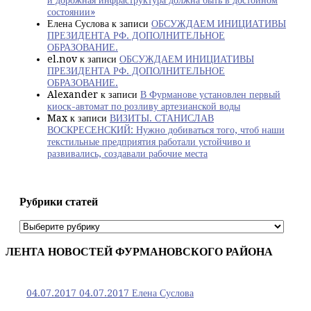
и дорожная инфраструктура должна быть в достойном
состоянии»
Елена Суслова
к записи
ОБСУЖДАЕМ ИНИЦИАТИВЫ
ПРЕЗИДЕНТА РФ. ДОПОЛНИТЕЛЬНОЕ
ОБРАЗОВАНИЕ.
el.nov
к записи
ОБСУЖДАЕМ ИНИЦИАТИВЫ
ПРЕЗИДЕНТА РФ. ДОПОЛНИТЕЛЬНОЕ
ОБРАЗОВАНИЕ.
Alexander
к записи
В Фурманове установлен первый
киоск-автомат по розливу артезианской воды
Max
к записи
ВИЗИТЫ. СТАНИСЛАВ
ВОСКРЕСЕНСКИЙ: Нужно добиваться того, чтоб наши
текстильные предприятия работали устойчиво и
развивались, создавали рабочие места
Рубрики статей
Рубрики
статей
ЛЕНТА НОВОСТЕЙ ФУРМАНОВСКОГО РАЙОНА
04.07.2017
04.07.2017
Елена Суслова