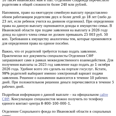
10 тысяч ивановских мам и пап. Отделение Соцфонда перечислило
родителям в общей сложности более 240 млн рублей.
Напомним, право на ежегодную семейную выплату предоставлено
обоим работающим родителям двух и более детей до 18 лет (либо до
23 лет, если ребенок учится на дневном отделении). При определении
права на данную выплату оцениваются доходы и имущество семьи. В
Ивановской области при подаче заявления на выплату в 2026 году
доход на одного члена семьи не должен превышать 25 003 руб. 50
коп. Требования к имуществу аналогичны тем, которые применяются
для определения права на единое пособие.
Важно, что от родителей требуется только подать заявление.
Практически все документы специалисты Отделения СФР
запрашивают сами в рамках межведомственного взаимодействия. Для
получения выплаты за 2025 год заявление надо подать до 1 октября
2026 года. Удобнее всего это сделать на портале госуслуг. Кстати,
98% родителей выбирают именно электронный вариант подачи
заявления. Решение о назначении выносится в течение 10 рабочих
дней. При положительном решении деньги перечисляются в течение 5
рабочих дней.
Подробная информация о данной выплате – на официальном
сайте
СФР
. Консультации специалистов можно получить по телефону
единого контакт-центра 8-800-100-000-1.
Отделение Социального фонда по Ивановской области в социальных
сетях: