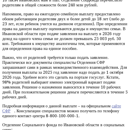
10 тысяч ивановских мам и пап. Отделение Соцфонда перечислило
родителям в общей сложности более 240 млн рублей.
Напомним, право на ежегодную семейную выплату предоставлено
обоим работающим родителям двух и более детей до 18 лет (либо до
23 лет, если ребенок учится на дневном отделении). При определении
права на данную выплату оцениваются доходы и имущество семьи. В
Ивановской области при подаче заявления на выплату в 2026 году
доход на одного члена семьи не должен превышать 25 003 руб. 50
коп. Требования к имуществу аналогичны тем, которые применяются
для определения права на единое пособие.
Важно, что от родителей требуется только подать заявление.
Практически все документы специалисты Отделения СФР
запрашивают сами в рамках межведомственного взаимодействия. Для
получения выплаты за 2025 год заявление надо подать до 1 октября
2026 года. Удобнее всего это сделать на портале госуслуг. Кстати,
98% родителей выбирают именно электронный вариант подачи
заявления. Решение о назначении выносится в течение 10 рабочих
дней. При положительном решении деньги перечисляются в течение 5
рабочих дней.
Подробная информация о данной выплате – на официальном
сайте
СФР
. Консультации специалистов можно получить по телефону
единого контакт-центра 8-800-100-000-1.
Отделение Социального фонда по Ивановской области в социальных
сетях: