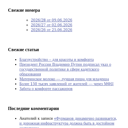
Свежие номера
2026/28 от 09.06.2026
2026/27 от 02.06.2026
2026/26 от 25.06.2026
Свежие статьи
Благоустройство – для красоты и комфорта
Президент России Владимир Путин подписал указ о
государственной политике в сфере кадетского
образования
Материнское молоко — лучшая пища для младенца
Более 150 тысяч заявлений от жителей — через МФЦ
Забота о комфорте пассажиров
Последние комментарии
Анатолий
к записи
«Фурманов динамично развивается,
и дорожная инфраструктура должна быть в достойном