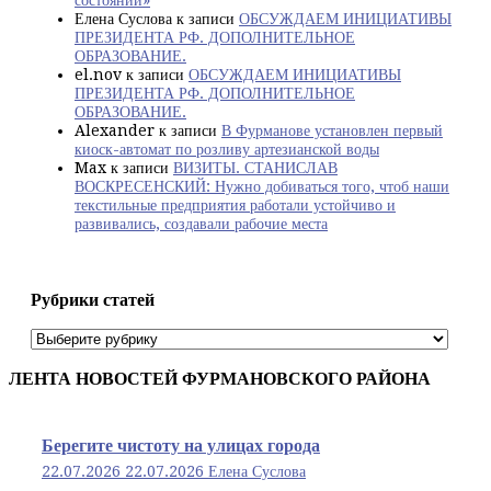
состоянии»
Елена Суслова
к записи
ОБСУЖДАЕМ ИНИЦИАТИВЫ
ПРЕЗИДЕНТА РФ. ДОПОЛНИТЕЛЬНОЕ
ОБРАЗОВАНИЕ.
el.nov
к записи
ОБСУЖДАЕМ ИНИЦИАТИВЫ
ПРЕЗИДЕНТА РФ. ДОПОЛНИТЕЛЬНОЕ
ОБРАЗОВАНИЕ.
Alexander
к записи
В Фурманове установлен первый
киоск-автомат по розливу артезианской воды
Max
к записи
ВИЗИТЫ. СТАНИСЛАВ
ВОСКРЕСЕНСКИЙ: Нужно добиваться того, чтоб наши
текстильные предприятия работали устойчиво и
развивались, создавали рабочие места
Рубрики статей
Рубрики
статей
ЛЕНТА НОВОСТЕЙ ФУРМАНОВСКОГО РАЙОНА
Берегите чистоту на улицах города
22.07.2026
22.07.2026
Елена Суслова