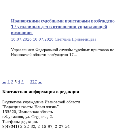
Ивановскими судебными приставами возбуждено
17 уголовных дел в отношении управляющей
компании
16.07.2026
16.07.2026
Светлана Привезенцева
Управлением Федеральной службы судебных приставов по
Ивановской области возбуждено 17...
Навигация
←
1
2
3
4
5
…
377
→
по
Контактная информация о редакции
записям
Бюджетное учреждение Ивановской области
"Редакция газеты 'Новая жизнь'"
155520, Ивановская область
г.Фурманов, ул. Студнева, 2.
Телефоны редакции:
8(49341) 2-22-32, 2-16-97, 2-27-54