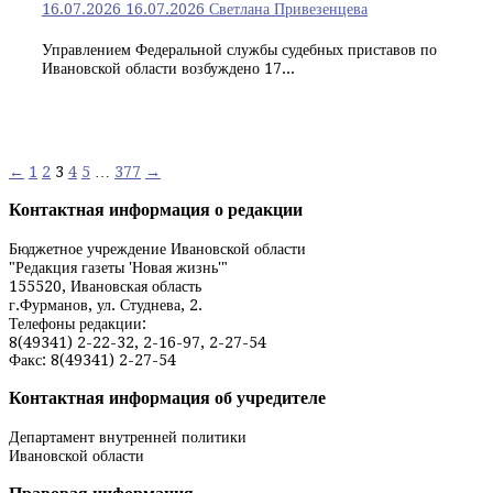
16.07.2026
16.07.2026
Светлана Привезенцева
Управлением Федеральной службы судебных приставов по
Ивановской области возбуждено 17...
Навигация
←
1
2
3
4
5
…
377
→
по
Контактная информация о редакции
записям
Бюджетное учреждение Ивановской области
"Редакция газеты 'Новая жизнь'"
155520, Ивановская область
г.Фурманов, ул. Студнева, 2.
Телефоны редакции:
8(49341) 2-22-32, 2-16-97, 2-27-54
Факс: 8(49341) 2-27-54
Контактная информация об учредителе
Департамент внутренней политики
Ивановской области