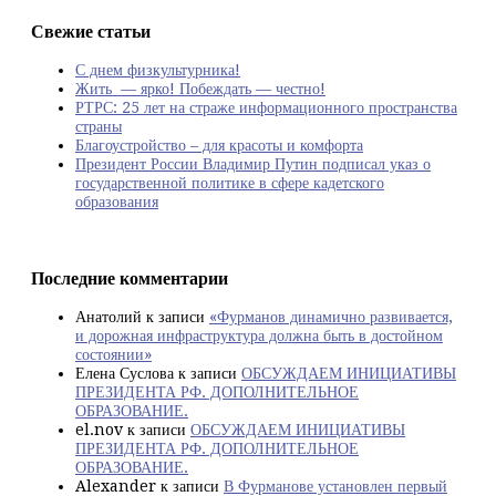
Свежие статьи
С днем физкультурника!
Жить — ярко! Побеждать — честно!
РТРС: 25 лет на страже информационного пространства
страны
Благоустройство – для красоты и комфорта
Президент России Владимир Путин подписал указ о
государственной политике в сфере кадетского
образования
Последние комментарии
Анатолий
к записи
«Фурманов динамично развивается,
и дорожная инфраструктура должна быть в достойном
состоянии»
Елена Суслова
к записи
ОБСУЖДАЕМ ИНИЦИАТИВЫ
ПРЕЗИДЕНТА РФ. ДОПОЛНИТЕЛЬНОЕ
ОБРАЗОВАНИЕ.
el.nov
к записи
ОБСУЖДАЕМ ИНИЦИАТИВЫ
ПРЕЗИДЕНТА РФ. ДОПОЛНИТЕЛЬНОЕ
ОБРАЗОВАНИЕ.
Alexander
к записи
В Фурманове установлен первый