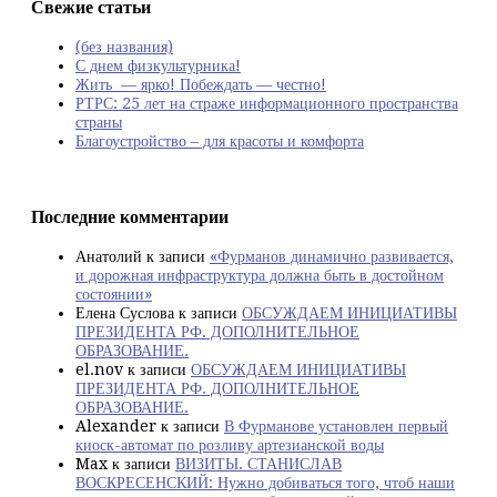
Свежие статьи
(без названия)
С днем физкультурника!
Жить — ярко! Побеждать — честно!
РТРС: 25 лет на страже информационного пространства
страны
Благоустройство – для красоты и комфорта
Последние комментарии
Анатолий
к записи
«Фурманов динамично развивается,
и дорожная инфраструктура должна быть в достойном
состоянии»
Елена Суслова
к записи
ОБСУЖДАЕМ ИНИЦИАТИВЫ
ПРЕЗИДЕНТА РФ. ДОПОЛНИТЕЛЬНОЕ
ОБРАЗОВАНИЕ.
el.nov
к записи
ОБСУЖДАЕМ ИНИЦИАТИВЫ
ПРЕЗИДЕНТА РФ. ДОПОЛНИТЕЛЬНОЕ
ОБРАЗОВАНИЕ.
Alexander
к записи
В Фурманове установлен первый
киоск-автомат по розливу артезианской воды
Max
к записи
ВИЗИТЫ. СТАНИСЛАВ
ВОСКРЕСЕНСКИЙ: Нужно добиваться того, чтоб наши