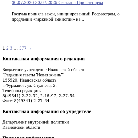
30.07.2026
30.07.2026
Светлана Привезенцева
Госдума приняла закон, инициированный Росреестром, о
продлении «гаражной амнистии» на...
Навигация
1
2
3
…
377
→
по
Контактная информация о редакции
записям
Бюджетное учреждение Ивановской области
"Редакция газеты 'Новая жизнь'"
155520, Ивановская область
г.Фурманов, ул. Студнева, 2.
Телефоны редакции:
8(49341) 2-22-32, 2-16-97, 2-27-54
Факс: 8(49341) 2-27-54
Контактная информация об учредителе
Департамент внутренней политики
Ивановской области