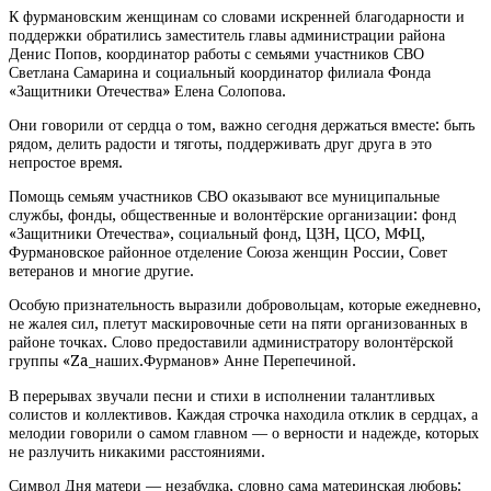
К фурмановским женщинам со словами искренней благодарности и
поддержки обратились заместитель главы администрации района
Денис Попов, координатор работы с семьями участников СВО
Светлана Самарина и социальный координатор филиала Фонда
«Защитники Отечества» Елена Солопова.
Они говорили от сердца о том, важно сегодня держаться вместе: быть
рядом, делить радости и тяготы, поддерживать друг друга в это
непростое время.
Помощь семьям участников СВО оказывают все муниципальные
службы, фонды, общественные и волонтёрские организации: фонд
«Защитники Отечества», социальный фонд, ЦЗН, ЦСО, МФЦ,
Фурмановское районное отделение Союза женщин России, Совет
ветеранов и многие другие.
Особую признательность выразили добровольцам, которые ежедневно,
не жалея сил, плетут маскировочные сети на пяти организованных в
районе точках. Слово предоставили администратору волонтёрской
группы «Za_наших.Фурманов» Анне Перепечиной.
В перерывах звучали песни и стихи в исполнении талантливых
солистов и коллективов. Каждая строчка находила отклик в сердцах, а
мелодии говорили о самом главном — о верности и надежде, которых
не разлучить никакими расстояниями.
Символ Дня матери — незабудка, словно сама материнская любовь: