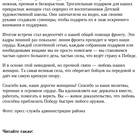
нежная, прочная и бескорыстная. Трогательным подарком для наших
прекрасных женщин стал сюрприз от воспитанников Детской
художественной школы. Они запечатлели на видео, как своими
руками создавали сувениры, чтобы подарить их в знак искреннего
внимания и поддержки.
Итогом встречи стал видеоотчёт о нашей общей помощи фронту. Эти
кадры лишний раз показали: линия фронта проходит и через наши
сердца. Каждой сплетённой сетью, каждым собранным подарком или
необходимыми вещами мы не просто помогаем — мы становимся
частью одного большого дела, частью силы, что ведёт страну к Победе.
И в основе этой невидимой, но прочной связи — любовь наших
женщин. Та самая великая сила, что оберегает бойцов на передовой и
даёт им самую крепкую опору.
Спасибо вам, наши дорогие женщины! Спасибо за ваши молитвы,
терпение и огромное сердце. Вы вдохновляете нас держаться вместе,
работать, помогать и верить. Вы — живое доказательство, что любовь
способна приблизить Победу быстрее любого оружия.
Фото: пресс-служба администрации района
Читайте также: