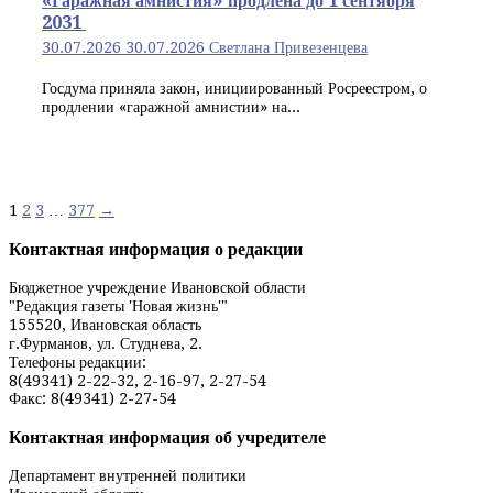
«Гаражная амнистия» продлена до 1 сентября
2031
30.07.2026
30.07.2026
Светлана Привезенцева
Госдума приняла закон, инициированный Росреестром, о
продлении «гаражной амнистии» на...
Навигация
1
2
3
…
377
→
по
Контактная информация о редакции
записям
Бюджетное учреждение Ивановской области
"Редакция газеты 'Новая жизнь'"
155520, Ивановская область
г.Фурманов, ул. Студнева, 2.
Телефоны редакции:
8(49341) 2-22-32, 2-16-97, 2-27-54
Факс: 8(49341) 2-27-54
Контактная информация об учредителе
Департамент внутренней политики