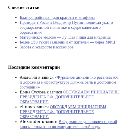
Свежие статьи
Благоустройство – для красоты и комфорта
Президент России Владимир Путин подписал указ о
государственной политике в сфере кадетского
образования
Материнское молоко — лучшая пища для младенца
Более 150 тысяч заявлений от жителей — через МФЦ
Забота о комфорте пассажиров
Последние комментарии
Анатолий
к записи
«Фурманов динамично развивается,
и дорожная инфраструктура должна быть в достойном
состоянии»
Елена Суслова
к записи
ОБСУЖДАЕМ ИНИЦИАТИВЫ
ПРЕЗИДЕНТА РФ. ДОПОЛНИТЕЛЬНОЕ
ОБРАЗОВАНИЕ.
el.nov
к записи
ОБСУЖДАЕМ ИНИЦИАТИВЫ
ПРЕЗИДЕНТА РФ. ДОПОЛНИТЕЛЬНОЕ
ОБРАЗОВАНИЕ.
Alexander
к записи
В Фурманове установлен первый
киоск-автомат по розливу артезианской воды