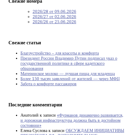
Свежие номера
2026/28 от 09.06.2026
2026/27 от 02.06.2026
2026/26 от 25.06.2026
Свежие статьи
Благоустройство – для красоты и комфорта
Президент России Владимир Путин подписал указ о
государственной политике в сфере кадетского
образования
Материнское молоко — лучшая пища для младенца
Более 150 тысяч заявлений от жителей — через МФЦ
Забота о комфорте пассажиров
Последние комментарии
Анатолий
к записи
«Фурманов динамично развивается,
и дорожная инфраструктура должна быть в достойном
состоянии»
Елена Суслова
к записи
ОБСУЖДАЕМ ИНИЦИАТИВЫ