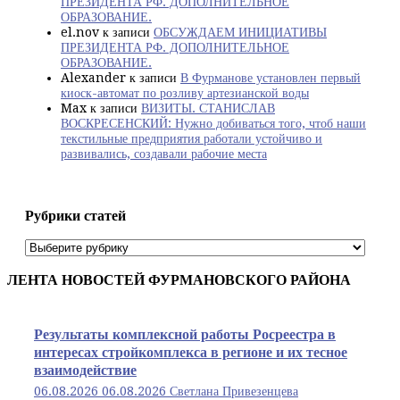
ПРЕЗИДЕНТА РФ. ДОПОЛНИТЕЛЬНОЕ
ОБРАЗОВАНИЕ.
el.nov
к записи
ОБСУЖДАЕМ ИНИЦИАТИВЫ
ПРЕЗИДЕНТА РФ. ДОПОЛНИТЕЛЬНОЕ
ОБРАЗОВАНИЕ.
Alexander
к записи
В Фурманове установлен первый
киоск-автомат по розливу артезианской воды
Max
к записи
ВИЗИТЫ. СТАНИСЛАВ
ВОСКРЕСЕНСКИЙ: Нужно добиваться того, чтоб наши
текстильные предприятия работали устойчиво и
развивались, создавали рабочие места
Рубрики статей
Рубрики
статей
ЛЕНТА НОВОСТЕЙ ФУРМАНОВСКОГО РАЙОНА
Результаты комплексной работы Росреестра в
интересах стройкомплекса в регионе и их тесное
взаимодействие
06.08.2026
06.08.2026
Светлана Привезенцева