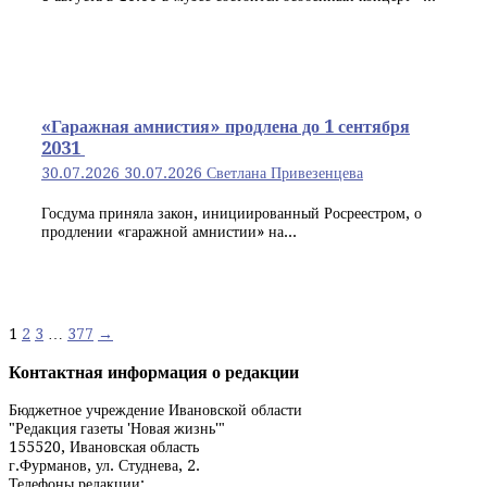
«Гаражная амнистия» продлена до 1 сентября
2031
30.07.2026
30.07.2026
Светлана Привезенцева
Госдума приняла закон, инициированный Росреестром, о
продлении «гаражной амнистии» на...
Навигация
1
2
3
…
377
→
по
Контактная информация о редакции
записям
Бюджетное учреждение Ивановской области
"Редакция газеты 'Новая жизнь'"
155520, Ивановская область
г.Фурманов, ул. Студнева, 2.
Телефоны редакции: