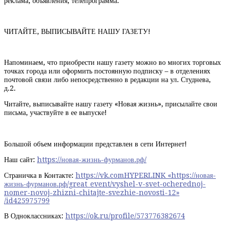
реклама, объявления, телепрограмма.
ЧИТАЙТЕ, ВЫПИСЫВАЙТЕ НАШУ ГАЗЕТУ!
Напоминаем, что приобрести нашу газету можно во многих торговых
точках города или оформить постоянную подписку – в отделениях
почтовой связи либо непосредственно в редакции на ул. Студнева,
д.2.
Читайте, выписывайте нашу газету «Новая жизнь», присылайте свои
письма, участвуйте в ее выпуске!
Большой объем информации представлен в сети Интернет!
Наш сайт:
https://новая-жизнь-фурманов.рф/
Страничка в Контакте:
https://vk.comHYPERLINK «https://новая-
жизнь-фурманов.рф/great_event/vyshel-v-svet-ocherednoj-
nomer-novoj-zhizni-chitajte-svezhie-novosti-12»
/id425975799
В Одноклассниках:
https://ok.ru/profile/573776382674