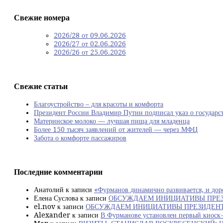
Свежие номера
2026/28 от 09.06.2026
2026/27 от 02.06.2026
2026/26 от 25.06.2026
Свежие статьи
Благоустройство – для красоты и комфорта
Президент России Владимир Путин подписал указ о государст
Материнское молоко — лучшая пища для младенца
Более 150 тысяч заявлений от жителей — через МФЦ
Забота о комфорте пассажиров
Последние комментарии
Анатолий
к записи
«Фурманов динамично развивается, и дор
Елена Суслова
к записи
ОБСУЖДАЕМ ИНИЦИАТИВЫ ПРЕЗ
el.nov
к записи
ОБСУЖДАЕМ ИНИЦИАТИВЫ ПРЕЗИДЕНТА
Alexander
к записи
В Фурманове установлен первый киоск-