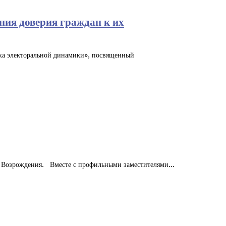
ния доверия граждан к их
ка электоральной динамики», посвященный
е Возрождения. Вместе с профильными заместителями...