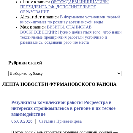
el.nov
к записи
ОБСУЖДАЕМ ИНИЦИАТИВЫ
ПРЕЗИДЕНТА РФ. ДОПОЛНИТЕЛЬНОЕ
ОБРАЗОВАНИЕ.
Alexander
к записи
В Фурманове установлен первый
киоск-автомат по розливу артезианской воды
Max
к записи
ВИЗИТЫ. СТАНИСЛАВ
ВОСКРЕСЕНСКИЙ: Нужно добиваться того, чтоб наши
текстильные предприятия работали устойчиво и
развивались, создавали рабочие места
Рубрики статей
Рубрики
статей
ЛЕНТА НОВОСТЕЙ ФУРМАНОВСКОГО РАЙОНА
Результаты комплексной работы Росреестра в
интересах стройкомплекса в регионе и их тесное
взаимодействие
06.08.2026
Светлана Привезенцева
В этом году День строителя отмечает солидный юбилей —