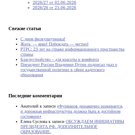
2026/27 от 02.06.2026
2026/26 от 25.06.2026
Свежие статьи
С днем физкультурника!
Жить — ярко! Побеждать — честно!
РТРС: 25 лет на страже информационного пространства
страны
Благоустройство – для красоты и комфорта
Президент России Владимир Путин подписал указ о
государственной политике в сфере кадетского
образования
Последние комментарии
Анатолий
к записи
«Фурманов динамично развивается,
и дорожная инфраструктура должна быть в достойном
состоянии»
Елена Суслова
к записи
ОБСУЖДАЕМ ИНИЦИАТИВЫ
ПРЕЗИДЕНТА РФ. ДОПОЛНИТЕЛЬНОЕ
ОБРАЗОВАНИЕ.